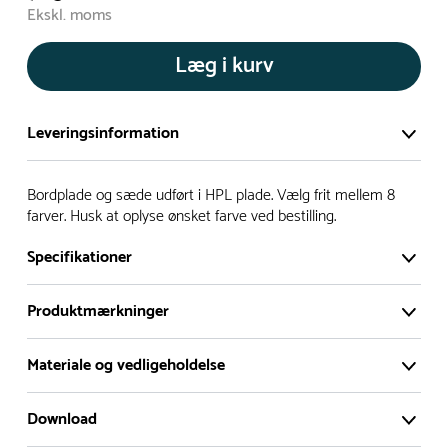
Ekskl. moms
Læg i kurv
Leveringsinformation
Vi har et stort og effektivt lager på ca. 6.000 kvadratmeter
Bordplade og sæde udført i HPL plade. Vælg frit mellem 8
med mere end 5.000 forskellige produkter på hylderne til
farver. Husk at oplyse ønsket farve ved bestilling.
omgående levering.
Specifikationer
- Leveringstiden på lagervarer er i Danmark normalt 1-3
Produktmærkninger
hverdage
- Leveringstiden på specialvarer og bestillingsvarer oplyses
Materiale og vedligeholdelse
ved bestilling
- I tilfælde af restordre vil kundeservice kontakte dig via e-
Download
mail eller telefon med information om forventet
Materiale