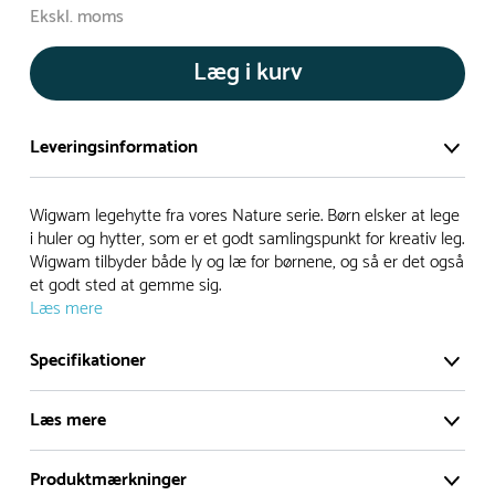
Ekskl. moms
Læg i kurv
Leveringsinformation
Vi har et stort og effektivt lager på ca. 6.000 kvadratmeter
Wigwam legehytte fra vores Nature serie. Børn elsker at lege
med mere end 5.000 forskellige produkter på hylderne til
i huler og hytter, som er et godt samlingspunkt for kreativ leg.
Wigwam tilbyder både ly og læ for børnene, og så er det også
omgående levering.
et godt sted at gemme sig.
Læs mere
- Leveringstiden på lagervarer er i Danmark normalt 1-3
hverdage
Specifikationer
- Leveringstiden på specialvarer og bestillingsvarer oplyses
ved bestilling
Læs mere
- I tilfælde af restordre vil kundeservice kontakte dig via e-
mail eller telefon med information om forventet
Produktmærkninger