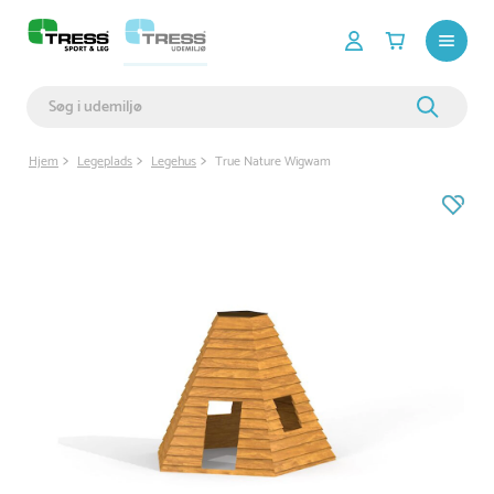
Hjem
Legeplads
Legehus
True Nature Wigwam