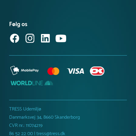
Se vores produktnyheder
FAQ – find svar her
Se eller bestil et katalog
Købsvilkår (privat)
Få vores nyhedsbrev
Følg os
Købsvilkår (erhverv)
TRESS Udemiljø
Danmarksvej 34, 8660 Skanderborg
CVR nr.: 11074219
86 52 22 00 | tress@tress.dk