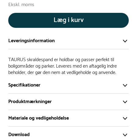
Ekskl. moms
Læg i kurv
Leveringsinformation
Vi har et stort og effektivt lager på ca. 6.000 kvadratmeter
TAURUS skraldespand er holdbar og passer perfekt til
med mere end 5.000 forskellige produkter på hylderne til
boligområder og parker. Leveres med en aftagelig indre
beholder, der gør den nem at vedligeholde og anvende.
omgående levering.
Specifikationer
- Leveringstiden på lagervarer er i Danmark normalt 1-3
hverdage
Produktmærkninger
- Leveringstiden på specialvarer og bestillingsvarer oplyses
ved bestilling
Materiale og vedligeholdelse
- I tilfælde af restordre vil kundeservice kontakte dig via e-
mail eller telefon med information om forventet
Download