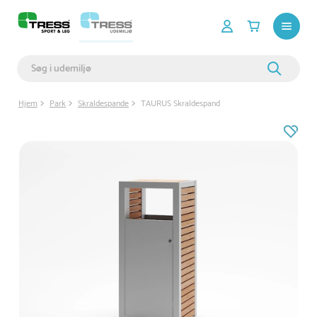
Hjem
Park
Skraldespande
TAURUS Skraldespand