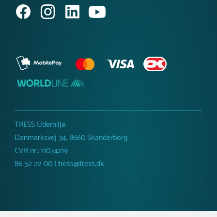
TRESS Udemiljø
Danmarksvej 34, 8660 Skanderborg
CVR nr.: 11074219
86 52 22 00 | tress@tress.dk