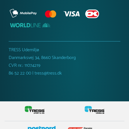
TRESS Udemiljø
Danmarksvej 34, 8660 Skanderborg
CVR nr.: 11074219
86 52 22 00 | tress@tress.dk