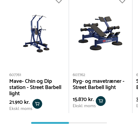
607761
607762
Mave- Chin og Dip
Ryg- og mavetræner -
station - Street Barbell
Street Barbell light
light
15.870 kr.
21.910 kr.
Ekskl. moms
Ekskl. moms