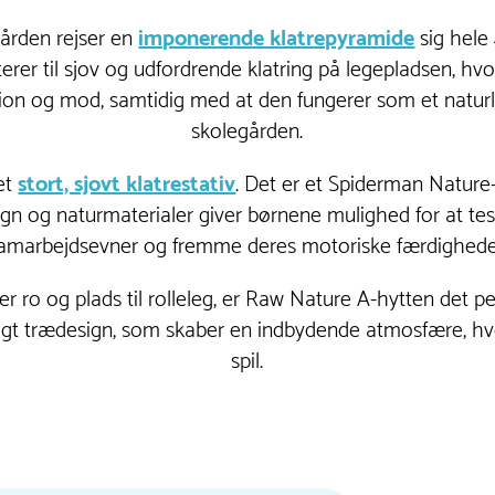
gården rejser en
imponerende klatrepyramide
sig hele 
terer til sjov og udfordrende klatring på legepladsen, hv
ion og mod, samtidig med at den fungerer som et naturl
skolegården.
 et
stort, sjovt klatrestativ
. Det er et Spiderman Nature
gn og naturmaterialer giver børnene mulighed for at te
amarbejdsevner og fremme deres motoriske færdighede
er ro og plads til rolleleg, er Raw Nature A-hytten det p
igt trædesign, som skaber en indbydende atmosfære, hvor
spil.