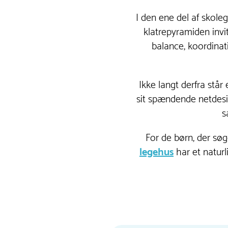
I den ene del af skole
klatrepyramiden invi
balance, koordinat
Ikke langt derfra står
sit spændende netdesi
s
For de børn, der søg
legehus
har et naturl