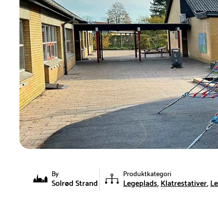
By
Produktkategori
Solrød Strand
Legeplads
Klatrestativer
L