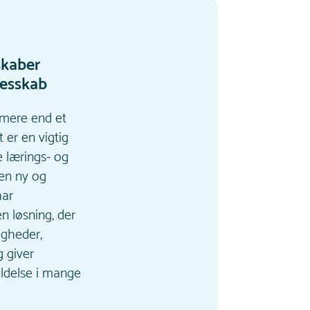
skaber
lesskab
mere end et
t er en vigtig
e lærings- og
en ny og
har
 løsning, der
igheder,
g giver
oldelse i mange