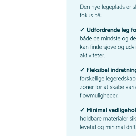
Den nye legeplads er 
fokus på:
✔
Udfordrende leg for
både de mindste og de 
kan finde sjove og udv
aktiviteter.
✔
Fleksibel indretnin
forskellige legeredskabe
zoner for at skabe var
flowmuligheder.
✔
Minimal vedligehol
holdbare materialer sik
levetid og minimal drift