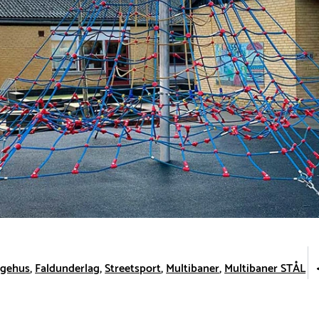
egehus
Faldunderlag
Streetsport
Multibaner
Multibaner STÅL