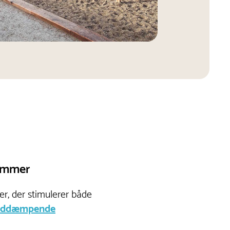
rammer
r, der stimulerer både
øddæmpende