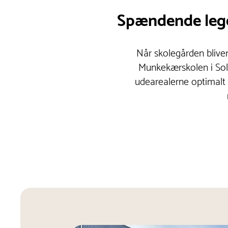
Spændende legeo
Når skolegården bliver 
Munkekærskolen i Solr
udearealerne optimalt o