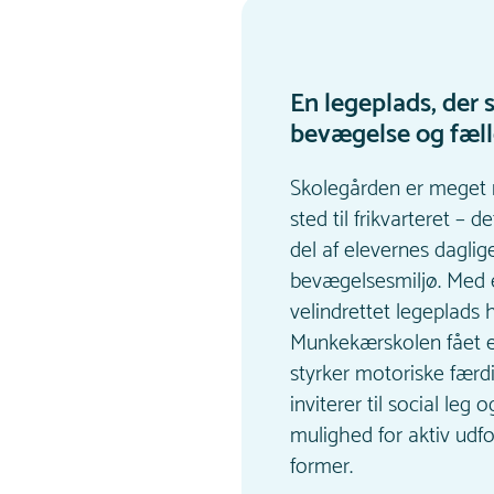
En legeplads, der 
bevægelse og fæl
Skolegården er meget 
sted til frikvarteret – de
del af elevernes daglig
bevægelsesmiljø. Med 
velindrettet legeplads 
Munkekærskolen fået en
styrker motoriske færd
inviterer til social leg o
mulighed for aktiv udf
former.