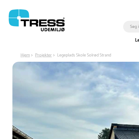
L
Hjem
Projekter
Legeplads Skole Solrød Strand