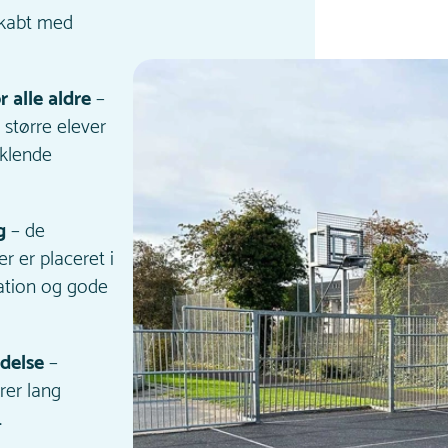
skabt med
 alle aldre
–
større elever
iklende
g
– de
r er placeret i
iation og gode
delse
–
rer lang
.