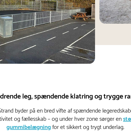
drende leg, spændende klatring og trygge 
Strand byder på en bred vifte af spændende legeredskabe
tivitet og fællesskab – og under hver zone sørger en
st
gummibelægning
for et sikkert og trygt underlag.