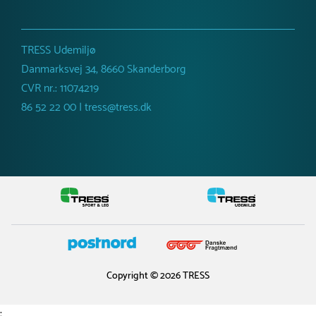
TRESS Udemiljø
Danmarksvej 34, 8660 Skanderborg
CVR nr.: 11074219
86 52 22 00 | tress@tress.dk
Copyright © 2026 TRESS
;