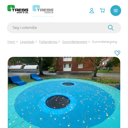
Hjem
Legeplads
Faldunderlag
Gummibelægning
Gummibelægning