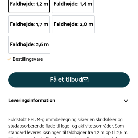
Faldhøjde: 1,2 m
Faldhøjde: 1,4 m
Faldhøjde: 1,7 m
Faldhøjde: 2,0 m
Faldhøjde: 2,6 m
Bestillingsvare
Få et tilbud
Leveringsinformation
Vi har et stort og effektivt lager på ca. 6.000 kvadratmeter
Fuldstøbt EPDM-gummibelægning sikrer en skridsikker og
med mere end 5.000 forskellige produkter på hylderne til
stødabsorberende flade til lege- og aktivitetsområder. Som
standard leveres løsningen til faldhøjder fra 1,2 m op til 2,6 m.
omgående levering.