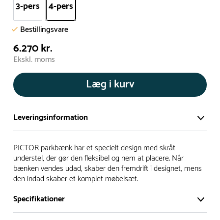
3-pers
4-pers
Bestillingsvare
6.270 kr.
Ekskl. moms
Læg i kurv
Leveringsinformation
Vi har et stort og effektivt lager på ca. 6.000 kvadratmeter
PICTOR parkbænk har et specielt design med skråt
med mere end 5.000 forskellige produkter på hylderne til
understel, der gør den fleksibel og nem at placere. Når
bænken vendes udad, skaber den fremdrift i designet, mens
omgående levering.
den indad skaber et komplet møbelsæt.
- Leveringstiden på lagervarer er i Danmark normalt 1-3
Specifikationer
hverdage
- Leveringstiden på specialvarer og bestillingsvarer oplyses