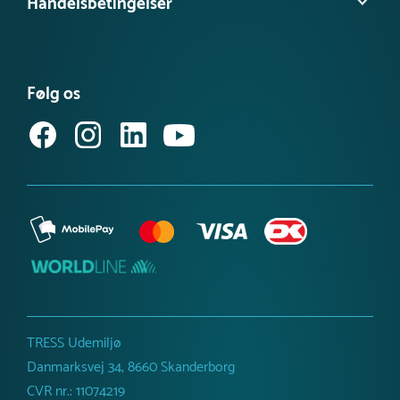
Handelsbetingelser
Besøg vores videns- & inspirationsbank
Tilgængelighedserklæring
Se vores produktnyheder
FAQ – find svar her
Se eller bestil et katalog
Købsvilkår (privat)
Få vores nyhedsbrev
Følg os
Købsvilkår (erhverv)
TRESS Udemiljø
Danmarksvej 34, 8660 Skanderborg
CVR nr.: 11074219