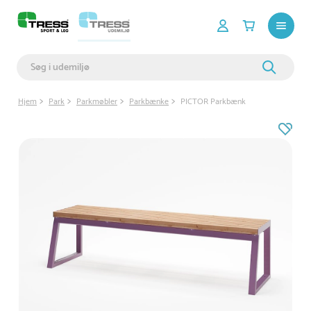
Hjem
Park
Parkmøbler
Parkbænke
PICTOR Parkbænk