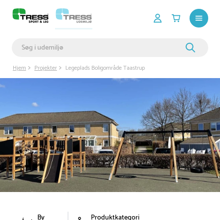
Hjem
Projekter
Legeplads Boligområde Taastrup
By
Produktkategori