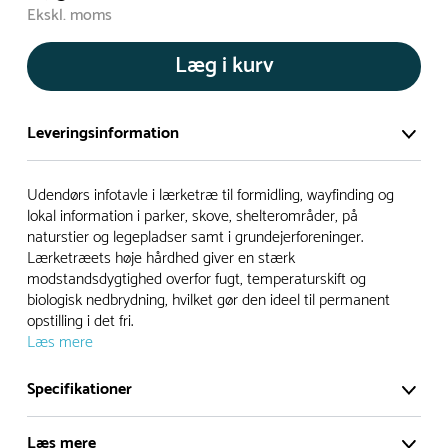
Ekskl. moms
Læg i kurv
Leveringsinformation
Vi har et stort og effektivt lager på ca. 6.000 kvadratmeter
Udendørs infotavle i lærketræ til formidling, wayfinding og
med mere end 5.000 forskellige produkter på hylderne til
lokal information i parker, skove, shelterområder, på
naturstier og legepladser samt i grundejerforeninger.
omgående levering.
Lærketræets høje hårdhed giver en stærk
modstandsdygtighed overfor fugt, temperaturskift og
- Leveringstiden på lagervarer er i Danmark normalt 1-3
biologisk nedbrydning, hvilket gør den ideel til permanent
hverdage
opstilling i det fri.
- Leveringstiden på specialvarer og bestillingsvarer oplyses
Læs mere
ved bestilling
Specifikationer
- I tilfælde af restordre vil kundeservice kontakte dig via e-
mail eller telefon med information om forventet
Læs mere