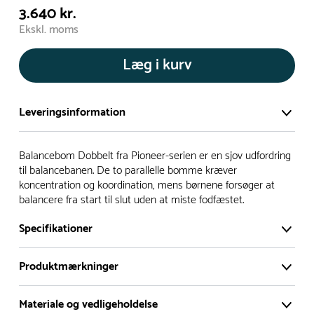
3.640 kr.
Ekskl. moms
Læg i kurv
Leveringsinformation
Vi har et stort og effektivt lager på ca. 6.000 kvadratmeter
Balancebom Dobbelt fra Pioneer-serien er en sjov udfordring
med mere end 5.000 forskellige produkter på hylderne til
til balancebanen. De to parallelle bomme kræver
koncentration og koordination, mens børnene forsøger at
omgående levering.
balancere fra start til slut uden at miste fodfæstet.
- Leveringstiden på lagervarer er i Danmark normalt 1-3
Specifikationer
hverdage
- Leveringstiden på specialvarer og bestillingsvarer oplyses
Produktmærkninger
ved bestilling
- I tilfælde af restordre vil kundeservice kontakte dig via e-
Materiale og vedligeholdelse