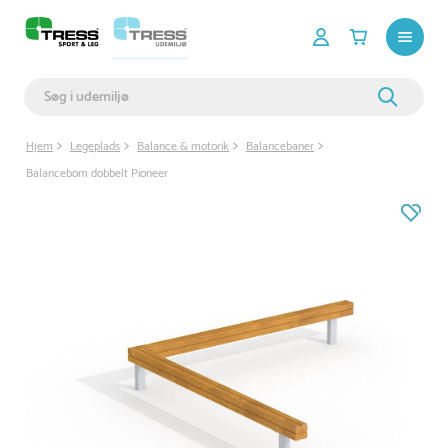
Hjem
Legeplads
Balance & motorik
Balancebaner
Balancebom dobbelt Pioneer