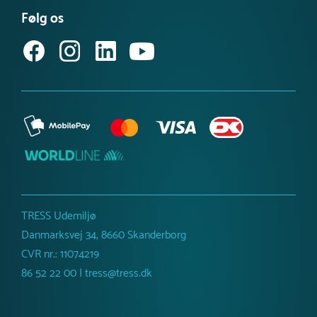
Købsvilkår (privat)
Få vores nyhedsbrev
Følg os
Købsvilkår (erhverv)
TRESS Udemiljø
Danmarksvej 34, 8660 Skanderborg
CVR nr.: 11074219
86 52 22 00 | tress@tress.dk