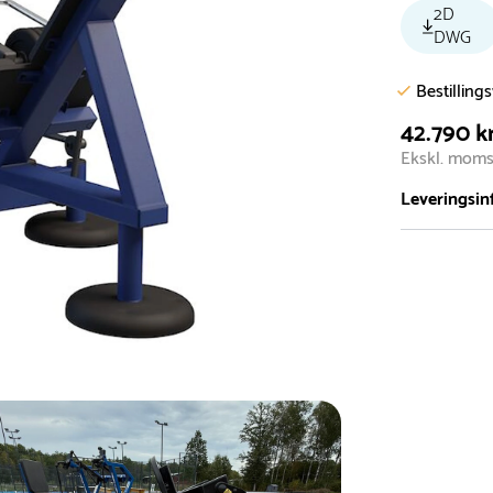
2D
DWG
Bestilling
42.790 kr
Ekskl. mom
Leveringsin
Vi har et st
5.000 forske
- Leveringst
- Leveringsti
- I tilfælde 
telefon med 
Alle vores le