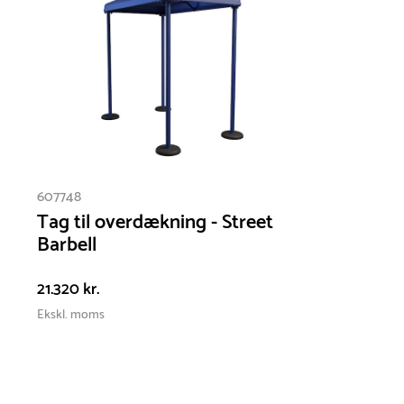
Pulverlakeret stål :
Pulverlakeret stål kræver
minimalt vedligehold. For at bevare overfladens
udseende og beskytte lakeringen anbefales det
at fjerne snavs og støv med en blød klud og
mildt sæbevand. Ved mindre lakskader kan
reparation med egnet lakspray forhindre
rustdannelse.
607748
EPDM gummi :
Overfladen bør vaskes af
Tag til overdækning - Street
mindst en gang årligt, så du undgår at
Barbell
sandkorn og andet snavs gør overfladen hård.
21.320 kr.
Ekskl. moms