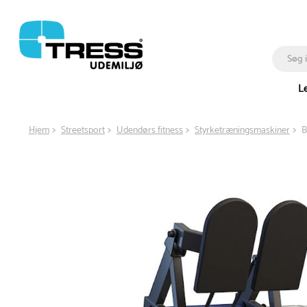
L
Hjem
Streetsport
Udendørs fitness
Styrketræningsmaskiner
B