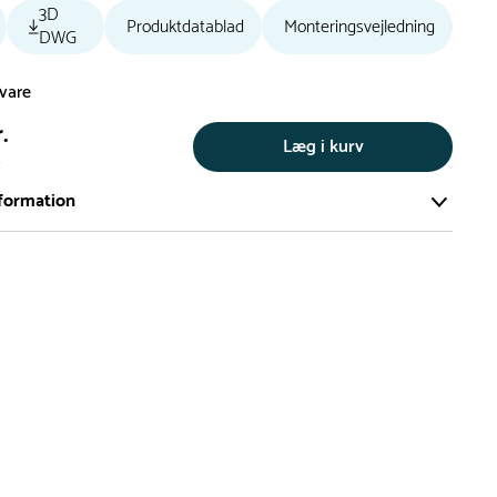
3D
Produktdatablad
Monteringsvejledning
DWG
svare
.
Læg i kurv
s
formation
ort og effektivt lager på ca. 6.000 kvadratmeter med mere end
llige produkter på hylderne til omgående levering.
iden på lagervarer er i Danmark normalt 1-3 hverdage
den på specialvarer og bestillingsvarer oplyses ved bestilling
af restordre vil kundeservice kontakte dig via e-mail eller
information om forventet leveringstidspunkt
gepladser produceres på bestilling, hvilket betyder, at de