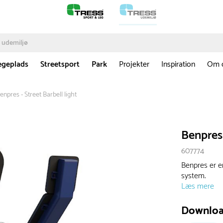
egeplads
Streetsport
Park
Projekter
Inspiration
Om 
enpres - Street Barbell light
Benpres 
607774
Benpres er e
system.
Læs mere
Downlo