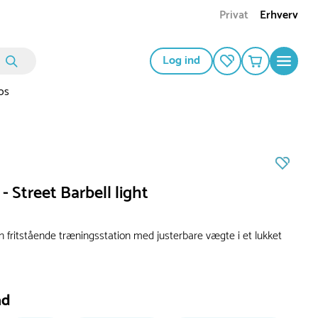
Privat
Erhverv
Log ind
os
- Street Barbell light
n fritstående træningsstation med justerbare vægte i et lukket
ad