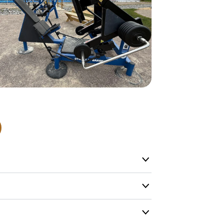
normalt blive
være længer
Hurtig leve
Hos TRESS Ud
Disse produk
os er de udva
Vi producerer
produkt hver
produkter, s
længe på lag
produkt, som
Forventet le
produktet og
udsolgt, hvis