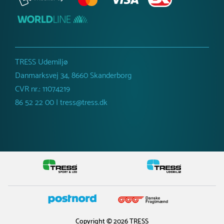
TRESS Udemiljø
Danmarksvej 34, 8660 Skanderborg
CVR nr.: 11074219
86 52 22 00 | tress@tress.dk
Copyright © 2026 TRESS