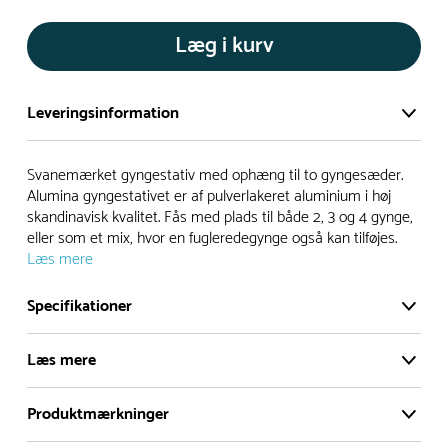
Læg i kurv
Leveringsinformation
Vi har et stort og effektivt lager på ca. 6.000 kvadratmeter
Svanemærket gyngestativ med ophæng til to gyngesæder.
med mere end 5.000 forskellige produkter på hylderne til
Alumina gyngestativet er af pulverlakeret aluminium i høj
skandinavisk kvalitet. Fås med plads til både 2, 3 og 4 gynge,
omgående levering.
eller som et mix, hvor en fugleredegynge også kan tilføjes.
Læs mere
- Leveringstiden på lagervarer er i Danmark normalt 1-3
hverdage
Specifikationer
- Leveringstiden på specialvarer og bestillingsvarer oplyses
ved bestilling
Læs mere
- I tilfælde af restordre vil kundeservice kontakte dig via e-
Serie
mail eller telefon med information om forventet
Alumina
Produktmærkninger
leveringstidspunkt
Certificeret jf.
Svanemærket gyngestativ med ophæng til to