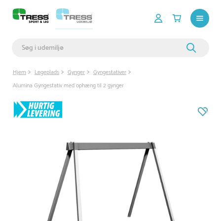
Hjem
Legeplads
Gynger
Gyngestativer
Alumina Gyngestativ med ophæng til 2 gynger