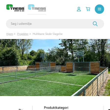
Hjem
Projekter
Multibane Skole Slagelse
Produktkategori