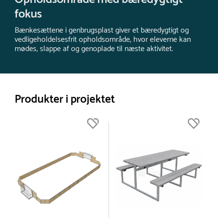
fokus
Bænkesættene i genbrugsplast giver et bæredygtigt og
vedligeholdelsesfrit opholdsområde, hvor eleverne kan
mødes, slappe af og genoplade til næste aktivitet.
Produkter i projektet