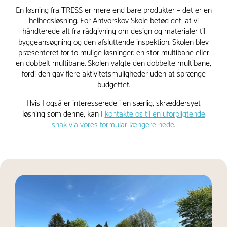
En løsning fra TRESS er mere end bare produkter – det er en
helhedsløsning. For Antvorskov Skole betød det, at vi
håndterede alt fra rådgivning om design og materialer til
byggeansøgning og den afsluttende inspektion. Skolen blev
præsenteret for to mulige løsninger: en stor multibane eller
en dobbelt multibane. Skolen valgte den dobbelte multibane,
fordi den gav flere aktivitetsmuligheder uden at sprænge
budgettet.
Hvis I også er interesserede i en særlig, skræddersyet
løsning som denne, kan I
kontakte os til en uforpligtende
snak via vores formular længere nede
.