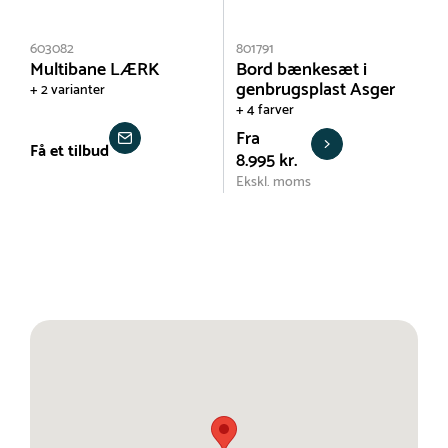
603082
801791
Multibane LÆRK
Bord bænkesæt i
genbrugsplast Asger
+ 2 varianter
+ 4 farver
Fra
Få et tilbud
8.995 kr.
Ekskl. moms