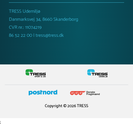
TRESS Udemiljø
Danmarksvej 34, 8660 Skanderborg
CVR nr.: 11074219
86 52 22 00 | tress@tress.dk
Copyright © 2026 TRESS
;