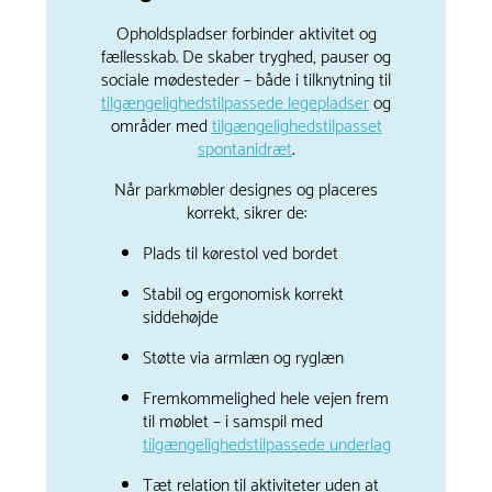
Opholdspladser forbinder aktivitet og
fællesskab. De skaber tryghed, pauser og
sociale mødesteder – både i tilknytning til
tilgængelighedstilpassede legepladser
og
områder med
tilgængelighedstilpasset
spontanidræt
.
Når parkmøbler designes og placeres
korrekt, sikrer de:
Plads til kørestol ved bordet
Stabil og ergonomisk korrekt
siddehøjde
Støtte via armlæn og ryglæn
Fremkommelighed hele vejen frem
til møblet – i samspil med
tilgængelighedstilpassede underlag
Tæt relation til aktiviteter uden at