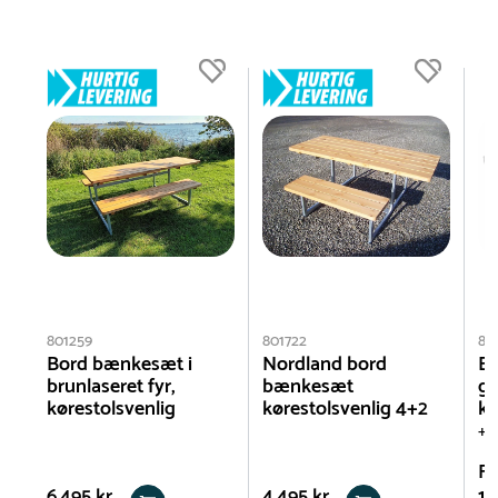
801259
801722
80
Bord bænkesæt i
Nordland bord
Bo
brunlaseret fyr,
bænkesæt
ge
kørestolsvenlig
kørestolsvenlig 4+2
kø
+ 3
Fr
6.495 kr.
4.495 kr.
12