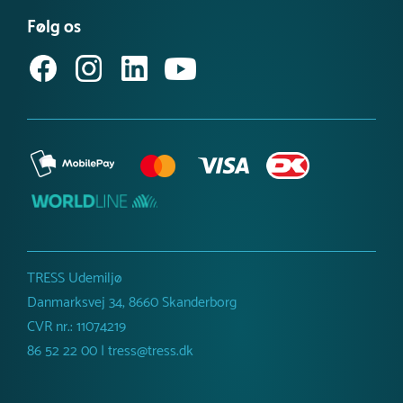
Købsvilkår (privat)
Få vores nyhedsbrev
Følg os
Købsvilkår (erhverv)
TRESS Udemiljø
Danmarksvej 34, 8660 Skanderborg
CVR nr.: 11074219
86 52 22 00 | tress@tress.dk