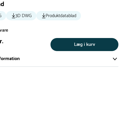
ad
G
3D DWG
Produktdatablad
svare
r.
Læg i kurv
s
formation
ort og effektivt lager på ca. 6.000 kvadratmeter med mere end
llige produkter på hylderne til omgående levering.
iden på lagervarer er i Danmark normalt 1-3 hverdage
den på specialvarer og bestillingsvarer oplyses ved bestilling
af restordre vil kundeservice kontakte dig via e-mail eller
information om forventet leveringstidspunkt