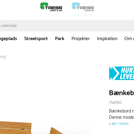
egeplads
Streetsport
Park
Projekter
Inspiration
Om 
ligt
Bænkebo
714150
Bænkebord me
Denne model 
Læs mere