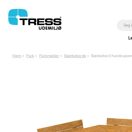
L
Hjem
Park
Parkmøbler
Bænkeborde
Bænkebord handicapven