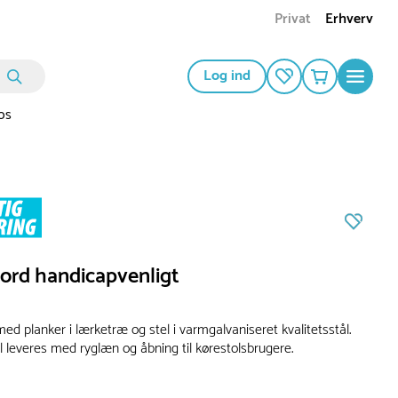
Privat
Erhverv
Log ind
os
rd handicapvenligt
d planker i lærketræ og stel i varmgalvaniseret kvalitetsstål.
leveres med ryglæn og åbning til kørestolsbrugere.