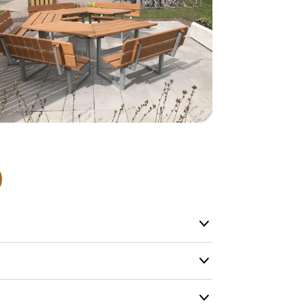
Alle vores le
normalt blive
være længer
Hurtig leve
Hos TRESS Ud
Disse produk
os er de udva
Vi producerer
produkt hver
produkter, s
længe på lag
produkt, som
Forventet le
produktet og
udsolgt, hvis