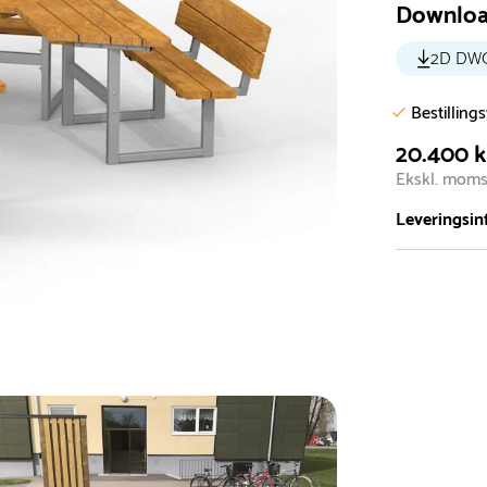
Downlo
2D DW
Bestilling
20.400 k
Ekskl. mom
Leveringsin
Vi har et st
5.000 forske
- Leveringst
- Leveringsti
- I tilfælde 
telefon med 