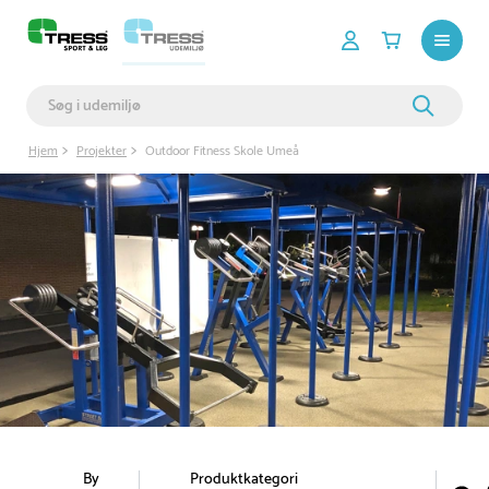
Hjem
Projekter
Outdoor Fitness Skole Umeå
By
Produktkategori