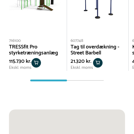
716100
607748
TRESSfit Pro
Tag til overdækning -
styrketræningsanlæg
Street Barbell
115.730 kr.
21.320 kr.
Ekskl. moms
Ekskl. moms