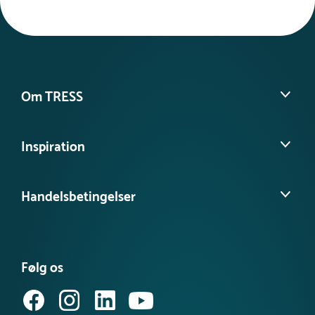
Om TRESS
Om os
Inspiration
Vores historie
Find din lokale konsulent
Se vores kundeprojekter
Kontakt kundeservice
Handelsbetingelser
Besøg vores videns- & inspirationsbank
Tilgængelighedserklæring
Se vores produktnyheder
FAQ – find svar her
Se eller bestil et katalog
Købsvilkår (privat)
Få vores nyhedsbrev
Følg os
Købsvilkår (erhverv)