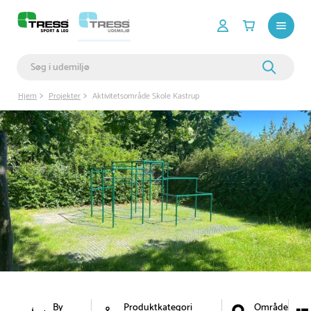
Hjem
Projekter
Aktivitetsområde Skole Kastrup
By
Produktkategori
Område