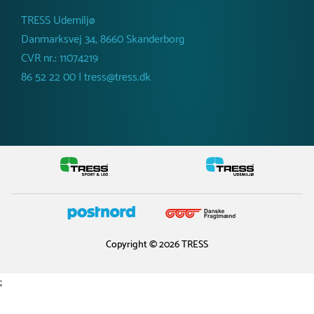
TRESS Udemiljø
Danmarksvej 34, 8660 Skanderborg
CVR nr.: 11074219
86 52 22 00 | tress@tress.dk
Copyright © 2026 TRESS
;