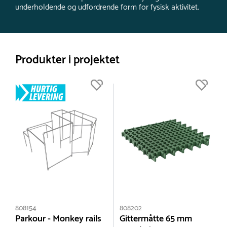
underholdende og udfordrende form for fysisk aktivitet.
Produkter i projektet
808154
808202
Parkour - Monkey rails
Gittermåtte 65 mm