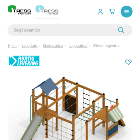
Hjem
Legeplads
Klatrestativer
Legestativer
Gibbon Legemiljø