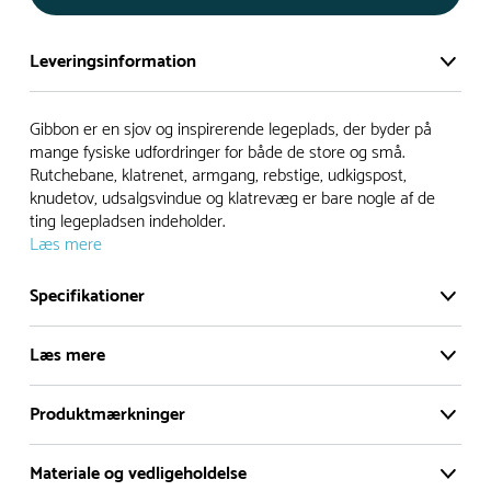
Leveringsinformation
Vi har et stort og effektivt lager på ca. 6.000 kvadratmeter
Gibbon er en sjov og inspirerende legeplads, der byder på
med mere end 5.000 forskellige produkter på hylderne til
mange fysiske udfordringer for både de store og små.
Rutchebane, klatrenet, armgang, rebstige, udkigspost,
omgående levering.
knudetov, udsalgsvindue og klatrevæg er bare nogle af de
ting legepladsen indeholder.
- Leveringstiden på lagervarer er i Danmark normalt 1-3
Læs mere
hverdage
- Leveringstiden på specialvarer og bestillingsvarer oplyses
Specifikationer
ved bestilling
- I tilfælde af restordre vil kundeservice kontakte dig via e-
Læs mere
mail eller telefon med information om forventet
leveringstidspunkt
Produktmærkninger
Gibbon er en sjov og inspirerende legeplads, der
Alle vores legepladser produceres på bestilling, hvilket
byder på mange fysiske udfordringer for både de
Materiale og vedligeholdelse
store og små. Rutchebane, klatrenet, armgang,
betyder, at de normalt bliver leveret til kunden i løbet 3-6