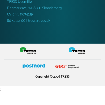
TRESS Udemiljø
Danmarksvej 34, 8660 Skanderborg
CVR nr.: 11074219
86 52 22 00 | tress@tress.dk
Copyright © 2026 TRESS
;