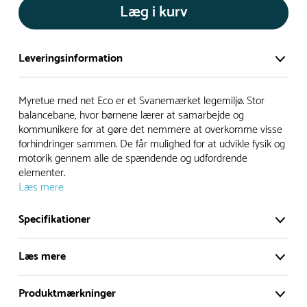
Læg i kurv
Leveringsinformation
Vi har et stort og effektivt lager på ca. 6.000 kvadratmeter
Myretue med net Eco er et Svanemærket legemiljø. Stor
med mere end 5.000 forskellige produkter på hylderne til
balancebane, hvor børnene lærer at samarbejde og
kommunikere for at gøre det nemmere at overkomme visse
omgående levering.
forhindringer sammen. De får mulighed for at udvikle fysik og
motorik gennem alle de spændende og udfordrende
- Leveringstiden på lagervarer er i Danmark normalt 1-3
elementer.
hverdage
Læs mere
- Leveringstiden på specialvarer og bestillingsvarer oplyses
ved bestilling
Specifikationer
- I tilfælde af restordre vil kundeservice kontakte dig via e-
mail eller telefon med information om forventet
Læs mere
leveringstidspunkt
Produktmærkninger
Alle vores legepladser produceres på bestilling, hvilket
Myretue med net Eco er et Svanemærket legemiljø.