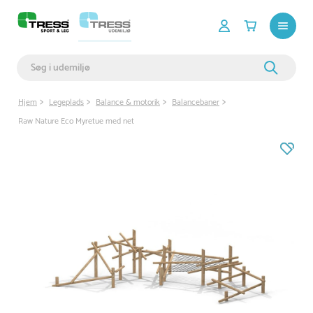
Hjem
Legeplads
Balance & motorik
Balancebaner
Raw Nature Eco Myretue med net