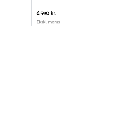
6.590 kr.
1
Ekskl. moms
E