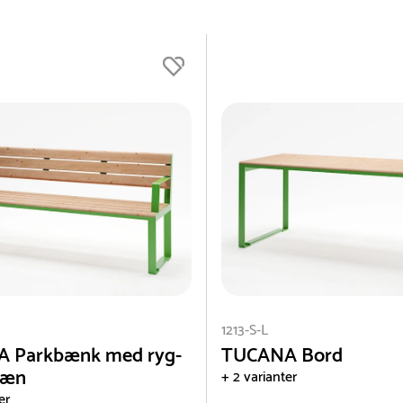
1213-S-L
 Parkbænk med ryg-
TUCANA Bord
læn
+ 2 varianter
er