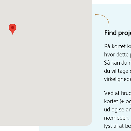
Find proj
På kortet k
hvor dette 
Så kan du n
du vil tage 
virkelighed
Ved at bru
kortet (+ o
ud og se an
nærheden. 
lyst til at 