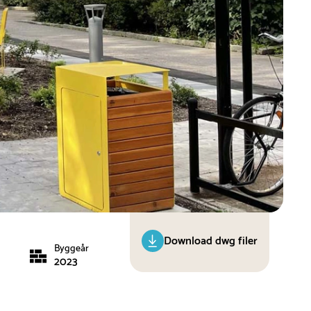
Download dwg filer
Byggeår
2023