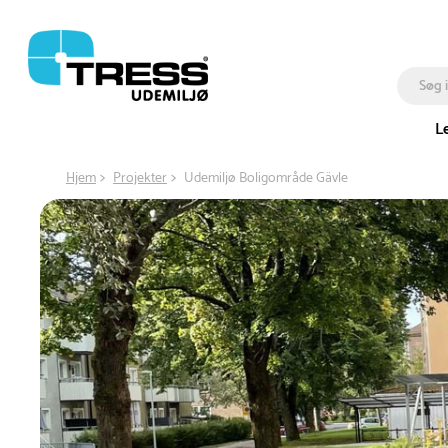
L
Hjem
Projekter
Udemiljø Boligområde Gävle