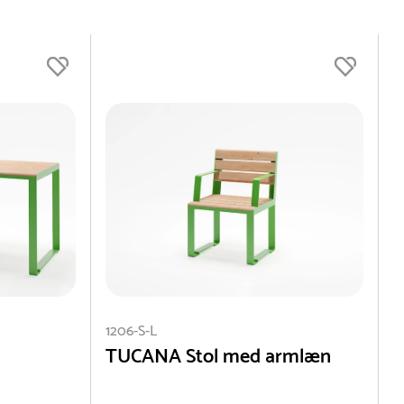
1206-S-L
1
TUCANA Stol med armlæn
T