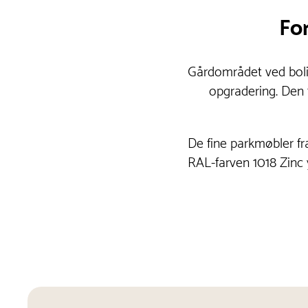
For
Gårdområdet ved bolig
opgradering. Den t
De fine parkmøbler f
RAL-farven 1018 Zinc 