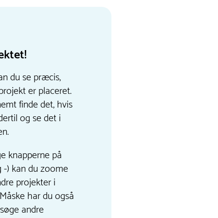
ektet!
an du se præcis,
projekt er placeret.
emt finde det, hvis
dertil og se det i
en.
ge knapperne på
g -) kan du zoome
dre projekter i
Måske har du også
besøge andre