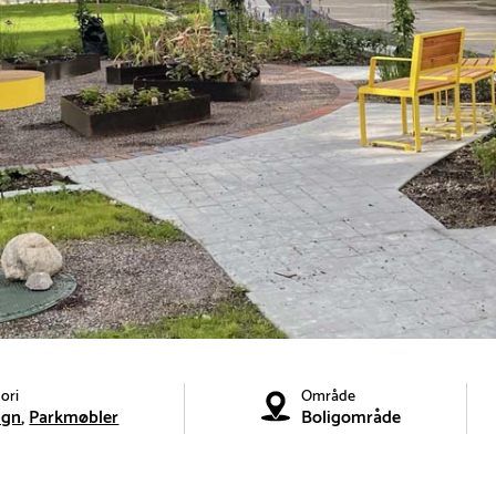
ori
Område
ign
Parkmøbler
Boligområde