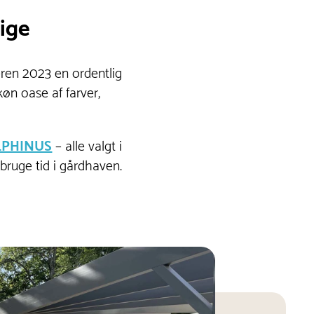
rige
eren 2023 en ordentlig
køn oase af farver,
LPHINUS
– alle valgt i
bruge tid i gårdhaven.