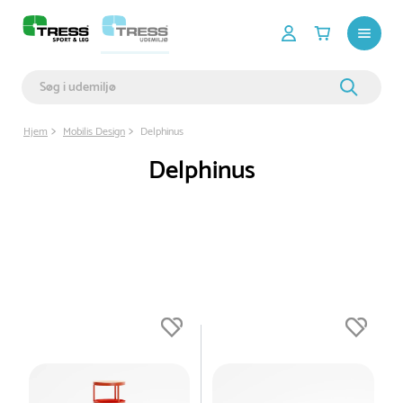
Hjem
Mobilis Design
Delphinus
Delphinus
Du er nu øverst på listen