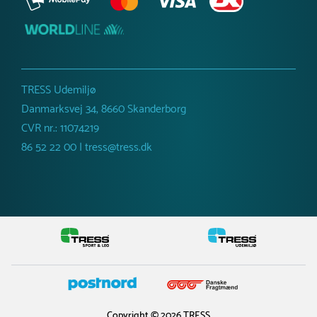
TRESS Udemiljø
Danmarksvej 34, 8660 Skanderborg
CVR nr.: 11074219
86 52 22 00 | tress@tress.dk
Copyright © 2026 TRESS