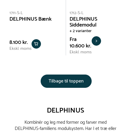
1711-S-L
1712-S-L
DELPHINUS Bænk
DELPHINUS
Siddemodul
+ 2 varianter
Fra
8.100 kr.
10.600 kr.
Ekskl. moms
Ekskl. moms
Tilbage til toppen
DELPHINUS
Kombinér og leg med former og farver med
DELPHINUS-familiens modulsystem. Har I et træ eller