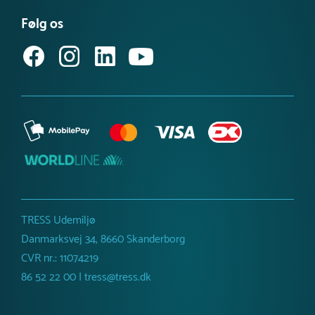
Købsvilkår (privat)
Få vores nyhedsbrev
Følg os
Købsvilkår (erhverv)
TRESS Udemiljø
Danmarksvej 34, 8660 Skanderborg
CVR nr.: 11074219
86 52 22 00 | tress@tress.dk