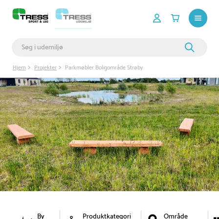
Hjem
Projekter
Parkmøbler Boligområde Strøby
By
Produktkategori
Område