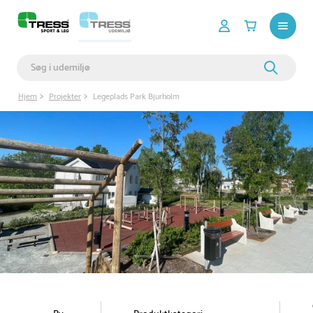
Hjem
Projekter
Legeplads Park Bjurholm