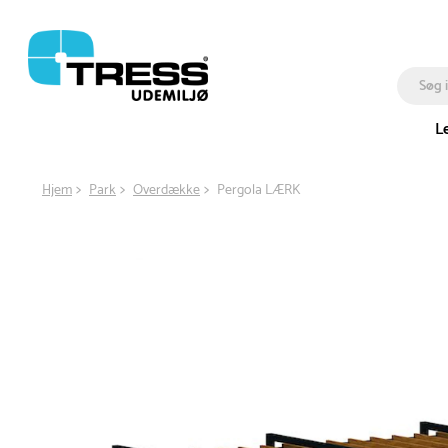
L
Hjem
Park
Overdække
Pergola LÆRK