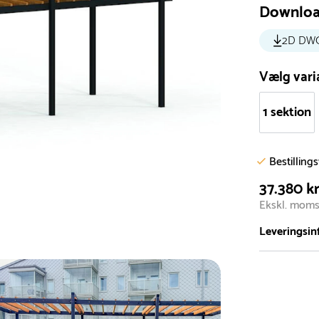
Downlo
2D DW
Vælg vari
1 sektion
Bestilling
37.380 kr
Ekskl. mom
Leveringsin
Vi har et st
5.000 forske