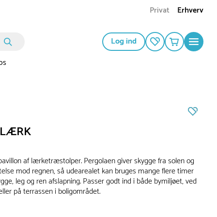
Privat
Erhverv
Log ind
os
a LÆRK
pavillon af lærketræstolper. Pergolaen giver skygge fra solen og
ttelse mod regnen, så udearealet kan bruges mange flere timer
ygge, leg og ren afslapning. Passer godt ind i både bymiljøet, ved
ller på terrassen i boligområdet.