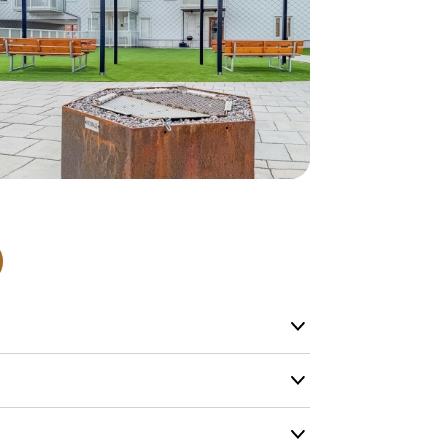
- Leveringst
- Leveringsti
- I tilfælde 
telefon med 
Alle vores le
normalt blive
være længer
Hurtig leve
Hos TRESS Ud
Disse produk
os er de udva
Vi producerer
produkt hver
produkter, s
længe på lag