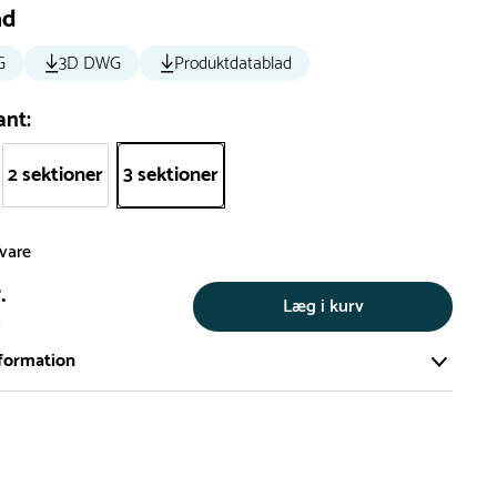
ad
G
3D DWG
Produktdatablad
ant:
2 sektioner
3 sektioner
svare
.
Læg i kurv
s
formation
ort og effektivt lager på ca. 6.000 kvadratmeter med mere end
llige produkter på hylderne til omgående levering.