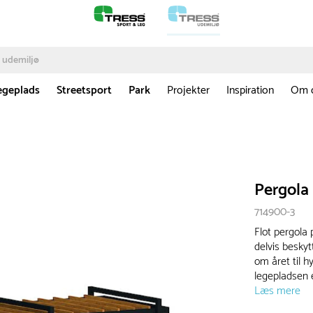
egeplads
Streetsport
Park
Projekter
Inspiration
Om 
Pergol
714900-3
Flot pergola 
delvis besky
om året til h
legepladsen e
Læs mere