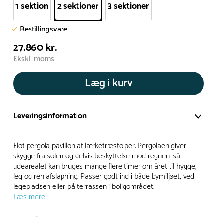
1 sektion
2 sektioner
3 sektioner
Bestillingsvare
27.860 kr.
Ekskl. moms
Læg i kurv
Leveringsinformation
Vi har et stort og effektivt lager på ca. 6.000 kvadratmeter
Flot pergola pavillon af lærketræstolper. Pergolaen giver
med mere end 5.000 forskellige produkter på hylderne til
skygge fra solen og delvis beskyttelse mod regnen, så
udearealet kan bruges mange flere timer om året til hygge,
omgående levering.
leg og ren afslapning. Passer godt ind i både bymiljøet, ved
legepladsen eller på terrassen i boligområdet.
- Leveringstiden på lagervarer er i Danmark normalt 1-3
Læs mere
hverdage
- Leveringstiden på specialvarer og bestillingsvarer oplyses