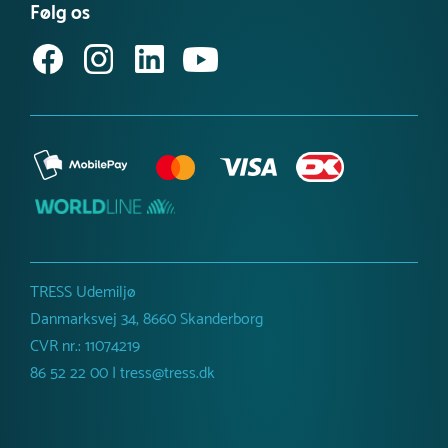
Få vores nyhedsbrev
Følg os
Købsvilkår (erhverv)
TRESS Udemiljø
Danmarksvej 34, 8660 Skanderborg
CVR nr.: 11074219
86 52 22 00 | tress@tress.dk