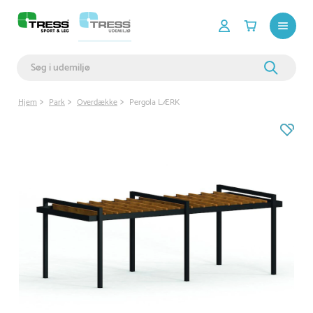
Hjem
Park
Overdække
Pergola LÆRK