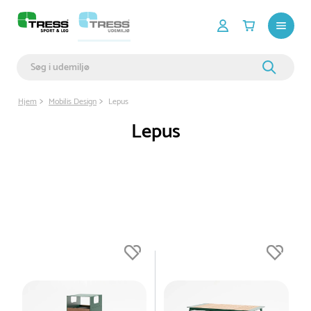
Hjem
Mobilis Design
Lepus
Lepus
Du er nu øverst på listen