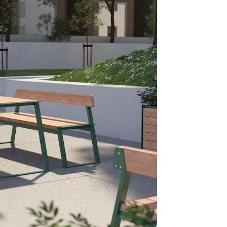
- I tilfælde 
telefon med 
Alle vores le
normalt blive
være længer
Hurtig leve
Hos TRESS Ud
Disse produk
os er de udva
Vi producerer
produkt hver
produkter, s
længe på lag
produkt, som