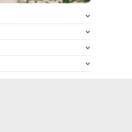
Forventet le
produktet og
udsolgt, hvis
vi kan for at
Du vil få en 
vit
Farvekort
iter
Fundament
5 Liter
Overflademonterin