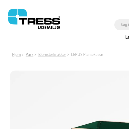
L
Hjem
Park
Blomsterkrukker
LEPUS Plantekasse