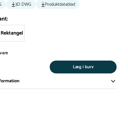
G
3D DWG
Produktdatablad
ant:
Rektangel
svare
Læg i kurv
s
formation
ort og effektivt lager på ca. 6.000 kvadratmeter med mere end
llige produkter på hylderne til omgående levering.
iden på lagervarer er i Danmark normalt 1-3 hverdage
den på specialvarer og bestillingsvarer oplyses ved bestilling