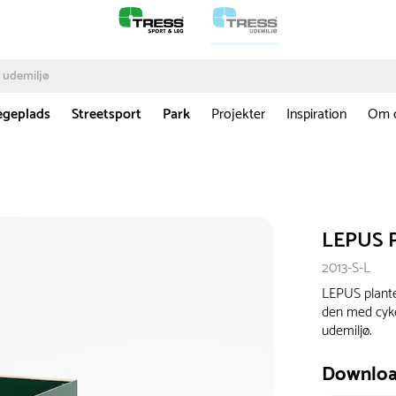
egeplads
Streetsport
Park
Projekter
Inspiration
Om 
LEPUS P
2013-S-L
LEPUS plante
den med cyke
udemiljø.
Downlo