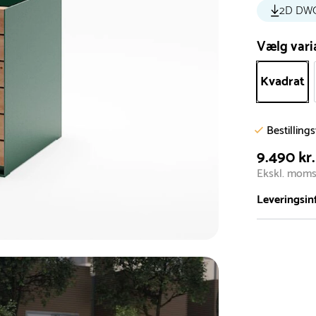
2D DW
Vælg vari
Kvadrat
Bestilling
9.490 kr.
Ekskl. mom
Leveringsin
Vi har et st
5.000 forske
- Leveringst
- Leveringsti