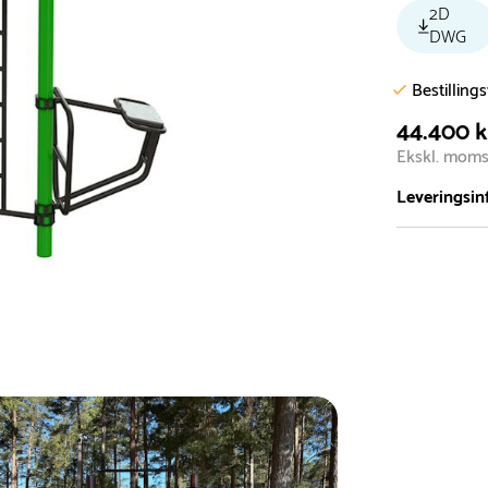
2D
DWG
Bestilling
44.400 k
Ekskl. mom
Leveringsin
Vi har et st
5.000 forske
- Leveringst
- Leveringsti
- I tilfælde 
telefon med 
Alle vores le