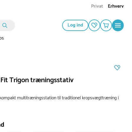
Privat
Erhverv
Log ind
os
it Trigon træningsstativ
kompakt multitræningsstation til traditionel kropsvægttræning i
ad