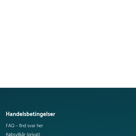
Handelsbetingelser
FAQ – find svar her
Købsvilkår (privat)