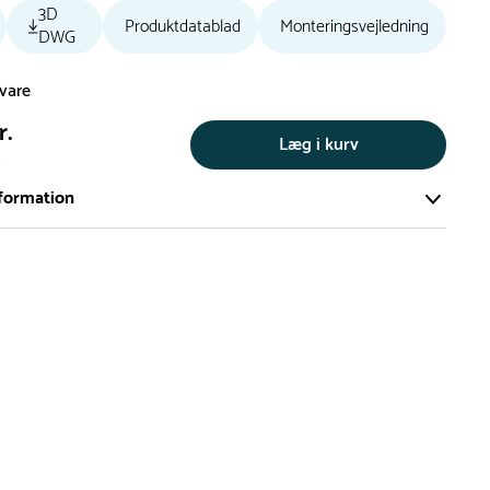
3D
Produktdatablad
Monteringsvejledning
DWG
svare
r.
Læg i kurv
s
formation
ort og effektivt lager på ca. 6.000 kvadratmeter med mere end
llige produkter på hylderne til omgående levering.
iden på lagervarer er i Danmark normalt 1-3 hverdage
den på specialvarer og bestillingsvarer oplyses ved bestilling
af restordre vil kundeservice kontakte dig via e-mail eller
information om forventet leveringstidspunkt
gepladser produceres på bestilling, hvilket betyder, at de