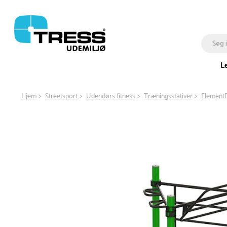
L
Hjem
Streetsport
Udendørs fitness
Træningsstativer
ElementF