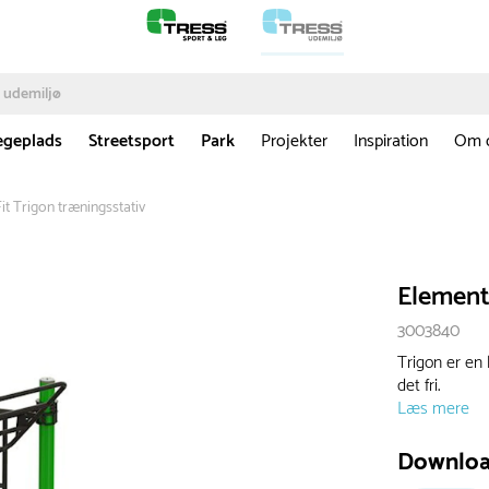
egeplads
Streetsport
Park
Projekter
Inspiration
Om 
it Trigon træningsstativ
ElementF
3003840
Trigon er en 
det fri.
Læs mere
Downlo