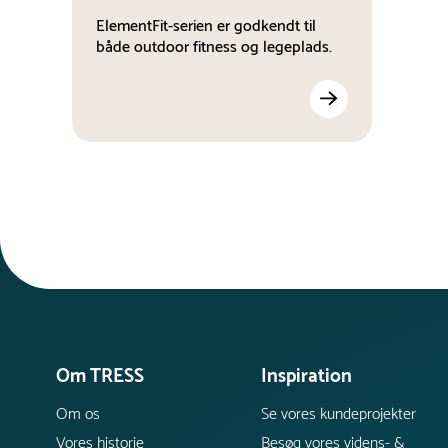
ElementFit-serien er godkendt til
både outdoor fitness og legeplads.
Om TRESS
Inspiration
Om os
Se vores kundeprojekter
Vores historie
Besøg vores videns- &