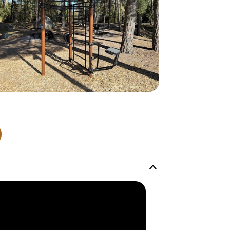
normalt blive
være længer
Hurtig leve
Hos TRESS Ud
Disse produk
os er de udva
Vi producerer
produkt hver
produkter, s
længe på lag
produkt, som
Forventet le
produktet og
udsolgt, hvis