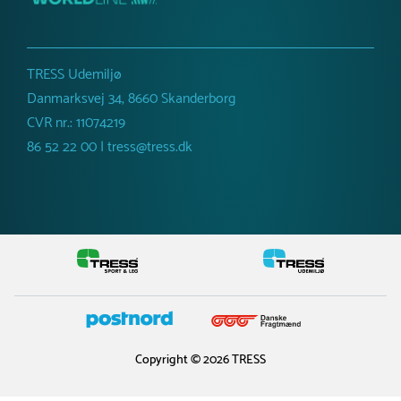
TRESS Udemiljø
Danmarksvej 34, 8660 Skanderborg
CVR nr.: 11074219
86 52 22 00 | tress@tress.dk
Copyright © 2026 TRESS