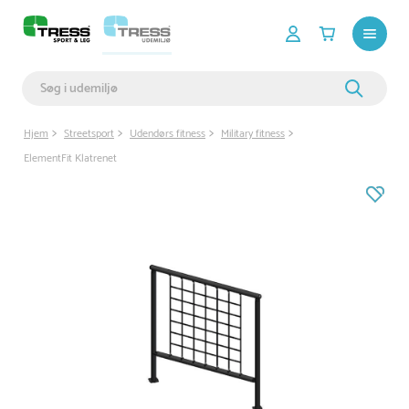
Hjem
Streetsport
Udendørs fitness
Military fitness
ElementFit Klatrenet