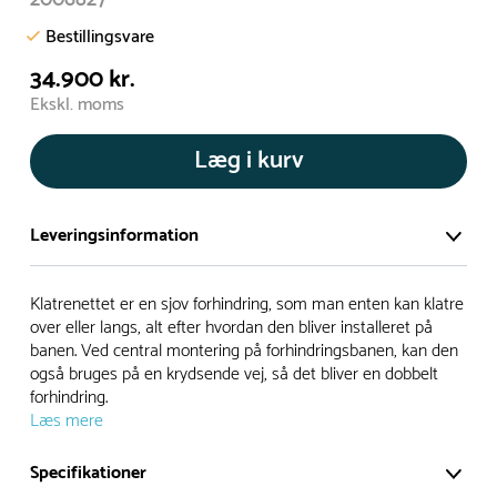
Bestillingsvare
34.900 kr.
Ekskl. moms
Læg i kurv
Leveringsinformation
Vi har et stort og effektivt lager på ca. 6.000 kvadratmeter
Klatrenettet er en sjov forhindring, som man enten kan klatre
med mere end 5.000 forskellige produkter på hylderne til
over eller langs, alt efter hvordan den bliver installeret på
banen. Ved central montering på forhindringsbanen, kan den
omgående levering.
også bruges på en krydsende vej, så det bliver en dobbelt
forhindring.
- Leveringstiden på lagervarer er i Danmark normalt 1-3
Læs mere
hverdage
- Leveringstiden på specialvarer og bestillingsvarer oplyses
Specifikationer
ved bestilling