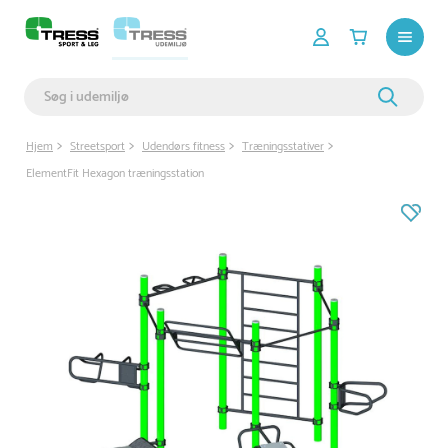
Hjem
Streetsport
Udendørs fitness
Træningsstativer
ElementFit Hexagon træningsstation