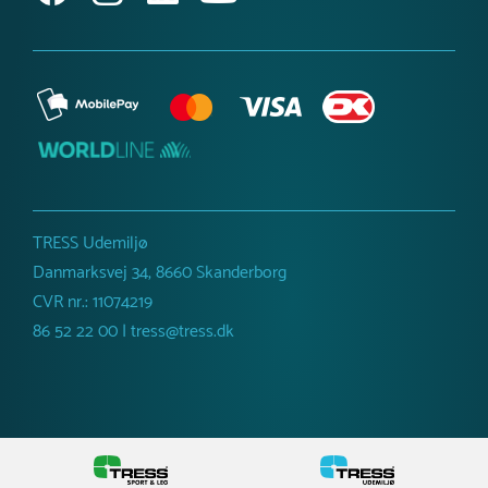
minimalt vedligehold. For at bevare overfladens
udseende og beskytte lakeringen anbefales det at
fjerne snavs og støv med en blød klud og mildt
sæbevand. Ved mindre lakskader kan reparation
med egnet lakspray forhindre rustdannelse.
TRESS Udemiljø
Danmarksvej 34, 8660 Skanderborg
CVR nr.: 11074219
86 52 22 00 | tress@tress.dk