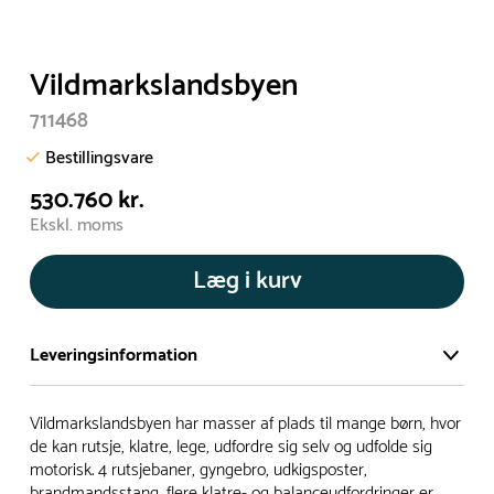
Vildmarkslandsbyen
711468
Bestillingsvare
530.760 kr.
Ekskl. moms
Læg i kurv
Leveringsinformation
Vi har et stort og effektivt lager på ca. 6.000 kvadratmeter
Vildmarkslandsbyen har masser af plads til mange børn, hvor
med mere end 5.000 forskellige produkter på hylderne til
de kan rutsje, klatre, lege, udfordre sig selv og udfolde sig
motorisk. 4 rutsjebaner, gyngebro, udkigsposter,
omgående levering.
brandmandsstang, flere klatre- og balanceudfordringer er