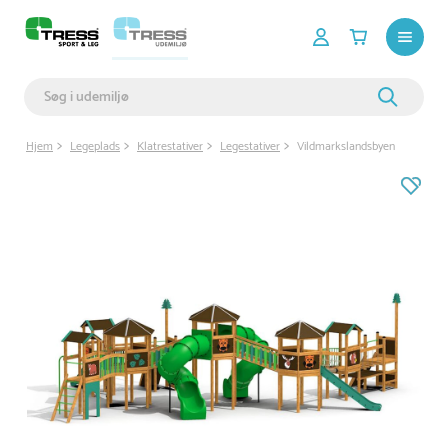
Hjem
Legeplads
Klatrestativer
Legestativer
Vildmarkslandsbyen