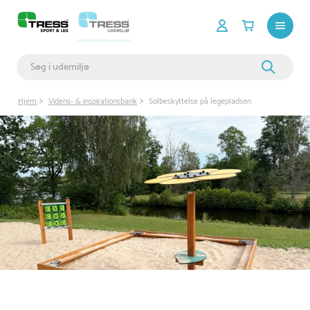
Hjem
Videns- & inspirationsbank
Solbeskyttelse på legepladsen