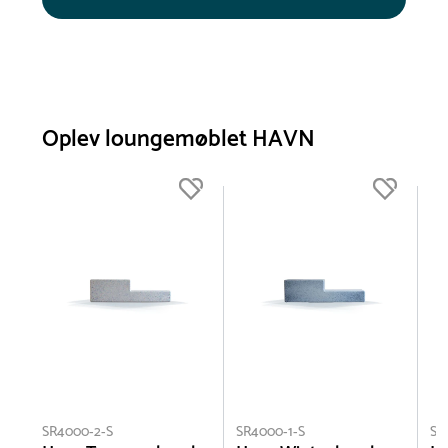
Oplev loungemøblet HAVN
SR4000-2-S
SR4000-1-S
SR