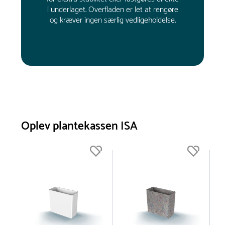
i underlaget. Overfladen er let at rengøre
og kræver ingen særlig vedligeholdelse.
Oplev plantekassen ISA