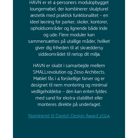
HAVN er et 4-personers modulopbygget
loungemøbel, der kombinerer skulpturel
æstetik med praktisk funktionalitet – en
ideel løsning for parker, skoler, kontorer,
opholdsområder og lignende både inde
og ude. Flere moduler kan
sammensættes på utallige måder, hvilket
giver dig friheden til at skræddersy
siddeområdet til netop dit miljø.
HAVN er skabt i samarbejde mellem
SMALLrevolution og Zeso Architects.
Møblet fås i 4 forskellige farver og er
designet til nem montering og minimal
vedligeholdelse – den kan enten fyldes
med sand for ekstra stabilitet eller
monteres direkte på underlaget.
Nomineret til Danish Design Award 2024
.