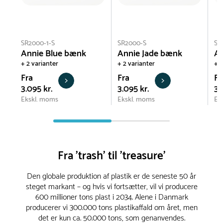
SR2000-1-S
SR2000-S
SR
Annie Blue bænk
Annie Jade bænk
An
+ 2 varianter
+ 2 varianter
+ 2
Fra
Fra
Fr
3.095 kr.
3.095 kr.
3.
Ekskl. moms
Ekskl. moms
Ek
Fra 'trash' til 'treasure'
Den globale produktion af plastik er de seneste 50 år
steget markant – og hvis vi fortsætter, vil vi producere
600 millioner tons plast i 2034. Alene i Danmark
producerer vi 300.000 tons plastikaffald om året, men
det er kun ca. 50.000 tons, som genanvendes.