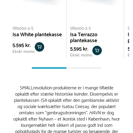
SR5000-3-S
SR5000-2-S
SR
Isa White plantekasse
Isa Terrazzo
Is
plantekasse
pl
5.595 kr.
5.595 kr.
5.
Ekskl. moms
Ekskl. moms
Ek
SMALLrevolution-produkterne er i mange tilfælde
opkaldt efter stærke historiske kvinder. Eksempelvis er
plantekassen
ISA
opkaldt efter den gambianske aktivist
og sociale iværksætter Isatou Ceesay, der populært
omtales som "genbrugsdronningen".
HAVN
er dog
opkaldt efter Nyhavn – et ikonisk sted i København, hvor
loungemøblet helt sikkert vil passe godt ind som
opholdsplads for de mange turister og besøgende, der