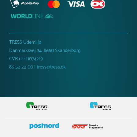
TRESS Udemiljø
Danmarksvej 34, 8660 Skanderborg
CVR nr.: 11074219
86 52 22 00 | tress@tress.dk