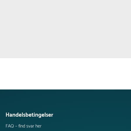
Handelsbetingelser
FAQ – find svar her