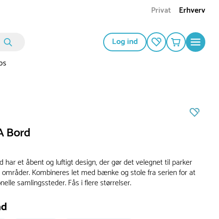
Privat
Erhverv
Log ind
os
 Bord
ar et åbent og luftigt design, der gør det velegnet til parker
e områder. Kombineres let med bænke og stole fra serien for at
nelle samlingssteder. Fås i flere størrelser.
ad