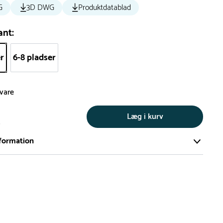
G
3D DWG
Produktdatablad
ant:
er
6-8 pladser
svare
Læg i kurv
s
formation
ort og effektivt lager på ca. 6.000 kvadratmeter med mere end
llige produkter på hylderne til omgående levering.
iden på lagervarer er i Danmark normalt 1-3 hverdage
den på specialvarer og bestillingsvarer oplyses ved bestilling