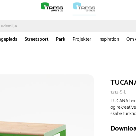
egeplads
Streetsport
Park
Projekter
Inspiration
Om 
TUCANA
1212-S-L
TUCANA bord h
og rekreativ
skabe funktio
Downlo