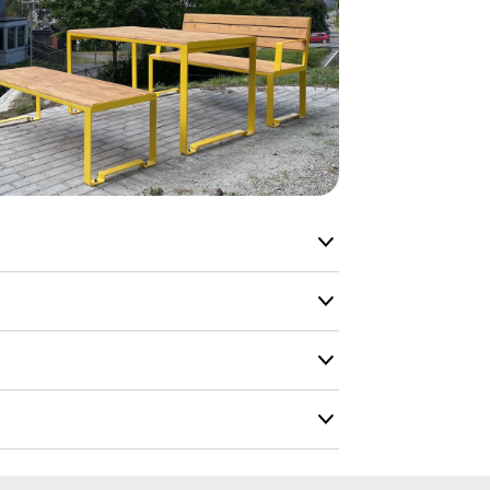
- I tilfælde 
telefon med 
Alle vores le
normalt blive
være længer
Hurtig leve
Hos TRESS Ud
Disse produk
os er de udva
Vi producerer
produkt hver
produkter, s
længe på lag
vit
Farvekort
produkt, som