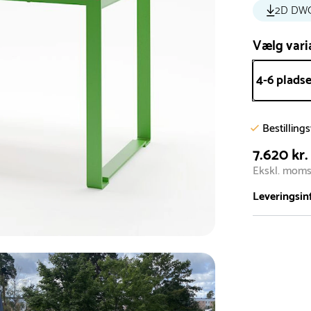
2D DW
Vælg vari
4-6 plads
Bestilling
7.620 kr.
Ekskl. mom
Leveringsin
Vi har et st
5.000 forske
- Leveringst
- Leveringsti