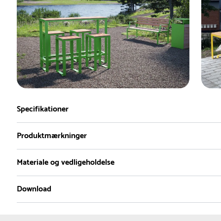
Specifikationer
Produktmærkninger
Materiale og vedligeholdelse
Mobilis Design
Download
Materiale
2D DWG
3D DWG
Produktdatablad
Re
Lærk :
Lærk er naturligt modstandsdygtigt over