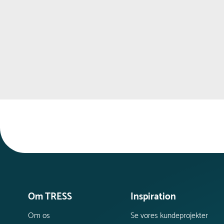
rustdannelse.
Om TRESS
Inspiration
Om os
Se vores kundeprojekter