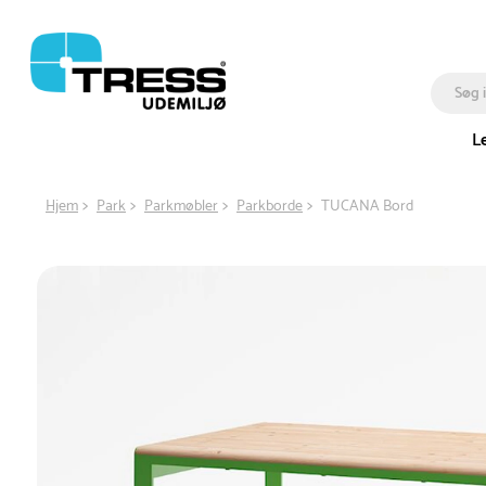
L
Hjem
Park
Parkmøbler
Parkborde
TUCANA Bord