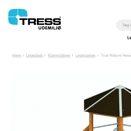
L
Hjem
Legeplads
Klatrestativer
Legestativer
True Nature Hex