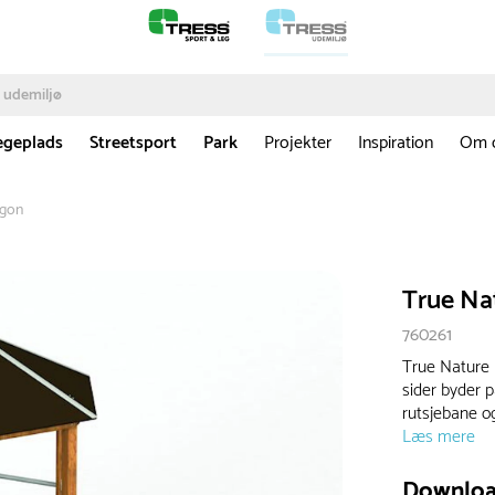
egeplads
Streetsport
Park
Projekter
Inspiration
Om 
agon
True Na
760261
True Nature 
sider byder 
rutsjebane og
Læs mere
Downlo