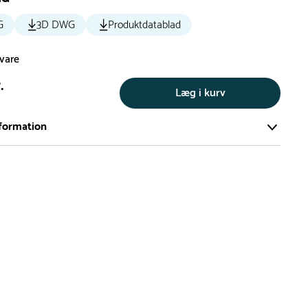
G
3D DWG
Produktdatablad
svare
.
Læg i kurv
s
formation
ort og effektivt lager på ca. 6.000 kvadratmeter med mere end
llige produkter på hylderne til omgående levering.
iden på lagervarer er i Danmark normalt 1-3 hverdage
den på specialvarer og bestillingsvarer oplyses ved bestilling
af restordre vil kundeservice kontakte dig via e-mail eller
information om forventet leveringstidspunkt
gepladser produceres på bestilling, hvilket betyder, at de