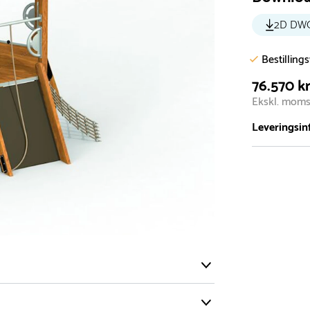
2D DW
Bestilling
76.570 kr
Ekskl. mom
Leveringsin
Vi har et st
5.000 forske
- Leveringst
- Leveringsti
- I tilfælde 
telefon med 
Alle vores le