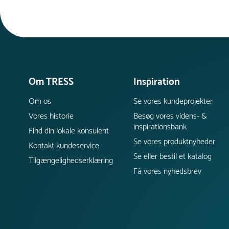
minimalt vedligehold. For at bevare overfladens
udseende og beskytte lakeringen anbefales det
at fjerne snavs og støv med en blød klud og
mildt sæbevand. Ved mindre lakskader kan
reparation med egnet lakspray forhindre
rustdannelse.
Om TRESS
Inspiration
Om os
Se vores kundeprojekter
Vores historie
Besøg vores videns- &
inspirationsbank
Find din lokale konsulent
Se vores produktnyheder
Kontakt kundeservice
Se eller bestil et katalog
Tilgængelighedserklæring
Få vores nyhedsbrev