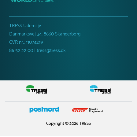
Forskellige farver
Netto vægt
175 kg
TRESS Udemiljø
Danmarksvej 34, 8660 Skanderborg
CVR nr.: 11074219
86 52 22 00 | tress@tress.dk
Copyright © 2026 TRESS