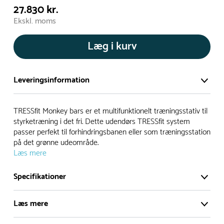
27.830 kr.
Ekskl. moms
Læg i kurv
Leveringsinformation
Vi har et stort og effektivt lager på ca. 6.000 kvadratmeter
TRESSfit Monkey bars er et multifunktionelt træningsstativ til
med mere end 5.000 forskellige produkter på hylderne til
styrketræning i det fri. Dette udendørs TRESSfit system
passer perfekt til forhindringsbanen eller som træningsstation
omgående levering.
på det grønne udeområde.
Læs mere
- Leveringstiden på lagervarer er i Danmark normalt 1-3
hverdage
Specifikationer
- Leveringstiden på specialvarer og bestillingsvarer oplyses
ved bestilling
Læs mere
- I tilfælde af restordre vil kundeservice kontakte dig via e-