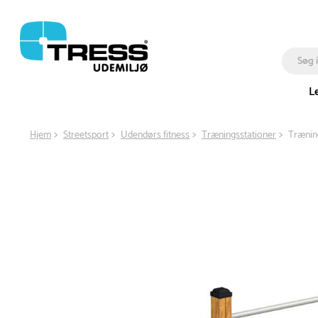
L
Hjem
Streetsport
Udendørs fitness
Træningsstationer
Træning