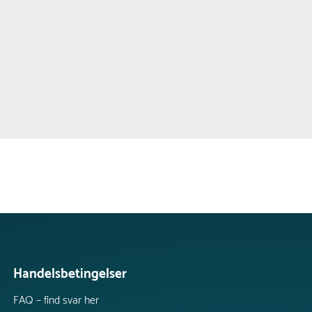
Handelsbetingelser
FAQ – find svar her