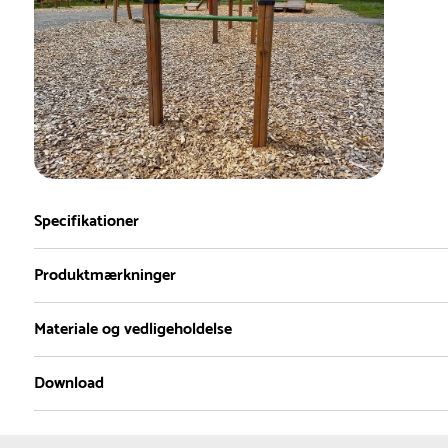
Specifikationer
Produktmærkninger
Materiale og vedligeholdelse
Download
Materiale
2D DWG
3D DWG
Produktdatablad
Lærk :
Lærk er naturligt modstandsdygtigt over