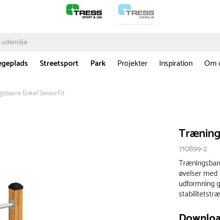
egeplads
Streetsport
Park
Projekter
Inspiration
Om 
sbarre Enkel SeniorFit
Træning
710899-2
Træningsbarr
øvelser med 
udformning g
stabilitetstr
Downlo