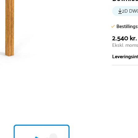
2D DW
Bestilling
2.540 kr.
Ekskl. mom
Leveringsin
Vi har et st
5.000 forske
- Leveringst
- Leveringsti
- I tilfælde 
telefon med 
Alle vores le