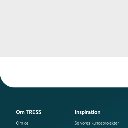
rustdannelse.
Om TRESS
Inspiration
Om os
Se vores kundeprojekter