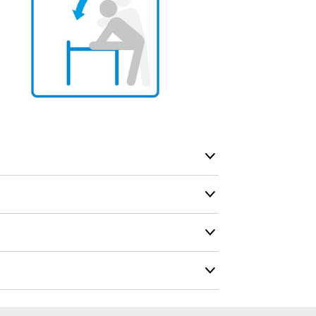
normalt blive
være længer
Hurtig leve
Hos TRESS Ud
Disse produk
os er de udva
Vi producerer
produkt hver
produkter, s
længe på lag
produkt, som
Forventet le
produktet og
udsolgt, hvis