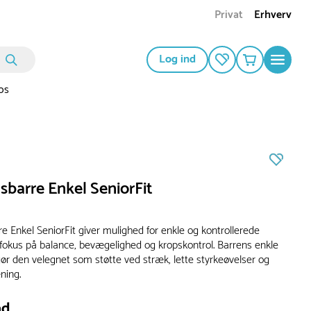
Privat
Erhverv
Log ind
os
sbarre Enkel SeniorFit
e Enkel SeniorFit giver mulighed for enkle og kontrollerede
fokus på balance, bevægelighed og kropskontrol. Barrens enkle
ør den velegnet som støtte ved stræk, lette styrkeøvelser og
æning.
ad