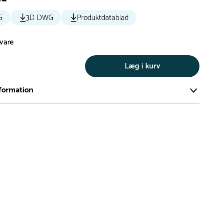
G
3D DWG
Produktdatablad
svare
Læg i kurv
s
formation
ort og effektivt lager på ca. 6.000 kvadratmeter med mere end
llige produkter på hylderne til omgående levering.
iden på lagervarer er i Danmark normalt 1-3 hverdage
den på specialvarer og bestillingsvarer oplyses ved bestilling
af restordre vil kundeservice kontakte dig via e-mail eller
information om forventet leveringstidspunkt
gepladser produceres på bestilling, hvilket betyder, at de