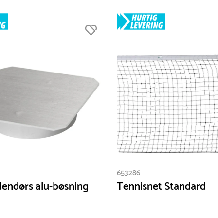
 til udendørs brug bestilles separat.
653286
udendørs alu-bøsning
Tennisnet Standard