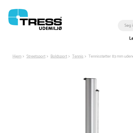
L
Hjem
Streetsport
Boldsport
Tennis
Tennisstøtter 83 mm uden