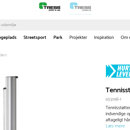
egeplads
Streetsport
Park
Projekter
Inspiration
Om 
dørs
Tenniss
653198-1
Tennisstøtte
indvendige 
aftageligt hå
Læs mere