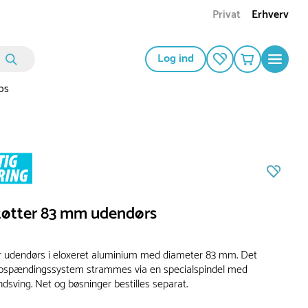
Privat
Erhverv
Log ind
os
tøtter 83 mm udendørs
r udendørs i eloxeret aluminium med diameter 83 mm. Det
opspændingssystem strammes via en specialspindel med
ndsving. Net og bøsninger bestilles separat.