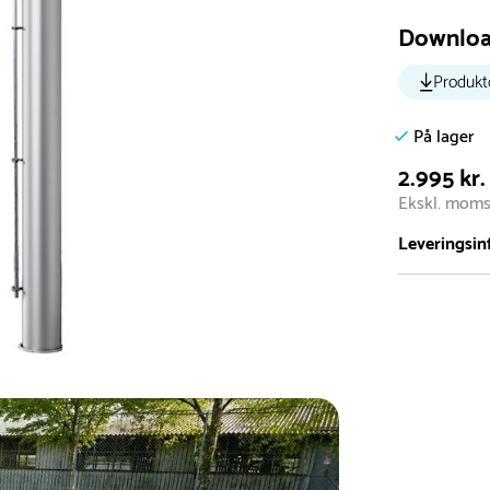
Downlo
Produkt
På lager
2.995 kr.
Ekskl. mom
Leveringsin
Vi har et st
5.000 forske
- Leveringst
- Leveringsti
- I tilfælde 
telefon med 