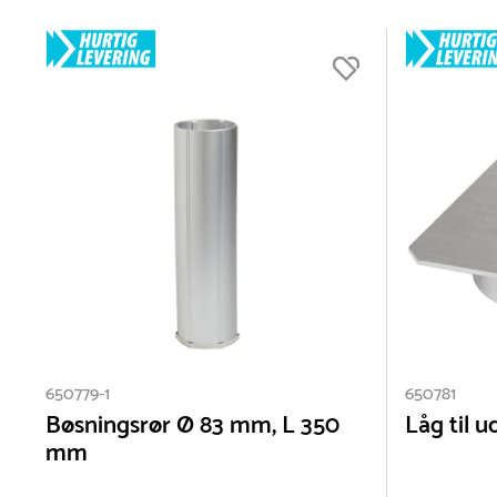
fjerne støtterne uden for sæsonen. Bøsninger samt tennisnet
650779-1
650781
Bøsningsrør Ø 83 mm, L 350
Låg til 
mm