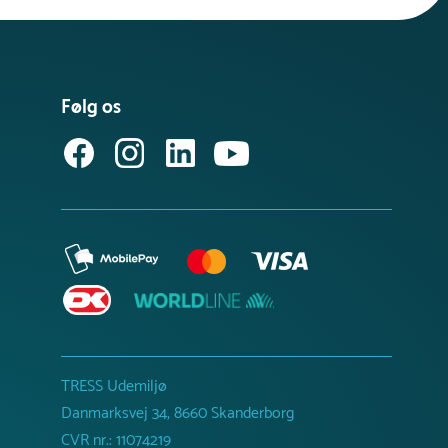
Følg os
TRESS Udemiljø
Danmarksvej 34, 8660 Skanderborg
CVR nr.: 11074219