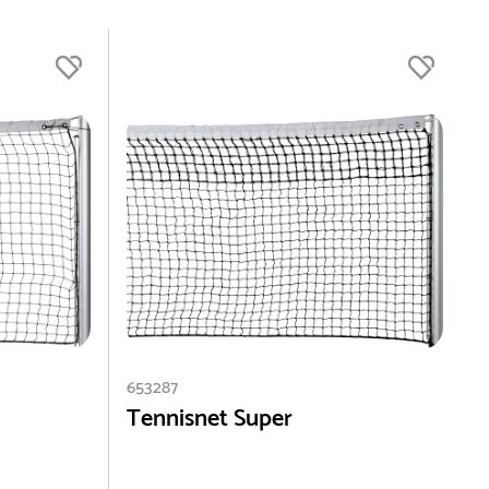
653287
6
Tennisnet Super