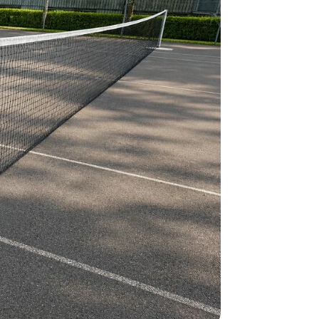
Alle vores le
normalt blive
være længer
Hurtig leve
Hos TRESS Ud
Disse produk
os er de udva
Vi producerer
produkt hver
produkter, s
længe på lag
produkt, som
Forventet le
produktet og