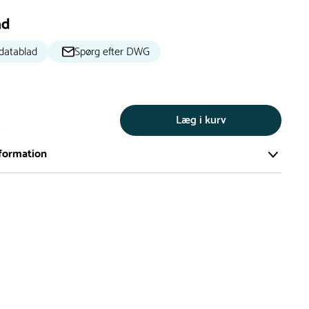
ad
datablad
Spørg efter DWG
Læg i kurv
s
formation
ort og effektivt lager på ca. 6.000 kvadratmeter med mere end
llige produkter på hylderne til omgående levering.
iden på lagervarer er i Danmark normalt 1-3 hverdage
den på specialvarer og bestillingsvarer oplyses ved bestilling
af restordre vil kundeservice kontakte dig via e-mail eller
information om forventet leveringstidspunkt