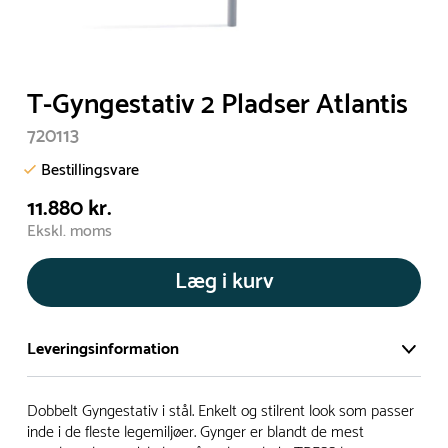
T-Gyngestativ 2 Pladser Atlantis
720113
Bestillingsvare
11.880 kr.
Ekskl. moms
Læg i kurv
Leveringsinformation
Vi har et stort og effektivt lager på ca. 6.000 kvadratmeter
Dobbelt Gyngestativ i stål. Enkelt og stilrent look som passer
med mere end 5.000 forskellige produkter på hylderne til
inde i de fleste legemiljøer. Gynger er blandt de mest