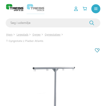
Hjem
Legeplads
Gynger
Gyngestativer
T-Gyngestativ 2 Pladser Atlantis