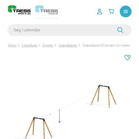
Hjem
Legeplads
Gynger
Svævebaner
Svævebane til terræn 22 meter