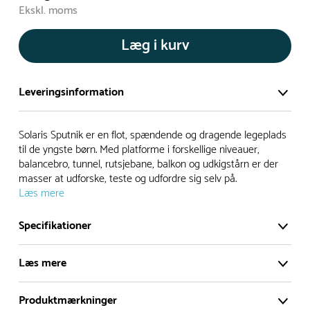
Ekskl. moms
Læg i kurv
Leveringsinformation
Vi har et stort og effektivt lager på ca. 6.000 kvadratmeter
Solaris Sputnik er en flot, spændende og dragende legeplads
med mere end 5.000 forskellige produkter på hylderne til
til de yngste børn. Med platforme i forskellige niveauer,
balancebro, tunnel, rutsjebane, balkon og udkigstårn er der
omgående levering.
masser at udforske, teste og udfordre sig selv på.
Læs mere
- Leveringstiden på lagervarer er i Danmark normalt 1-3
hverdage
Specifikationer
- Leveringstiden på specialvarer og bestillingsvarer oplyses
ved bestilling
Læs mere
- I tilfælde af restordre vil kundeservice kontakte dig via e-
mail eller telefon med information om forventet
Produktmærkninger