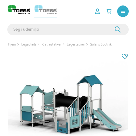
Hjem
Legeplads
Klatrestativer
Legestativer
Solaris Sputnik