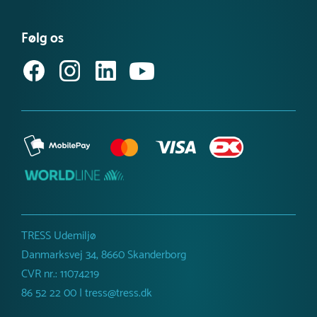
Se eller bestil et katalog
Købsvilkår (privat)
Få vores nyhedsbrev
Følg os
Købsvilkår (erhverv)
TRESS Udemiljø
Danmarksvej 34, 8660 Skanderborg
CVR nr.: 11074219
86 52 22 00 | tress@tress.dk