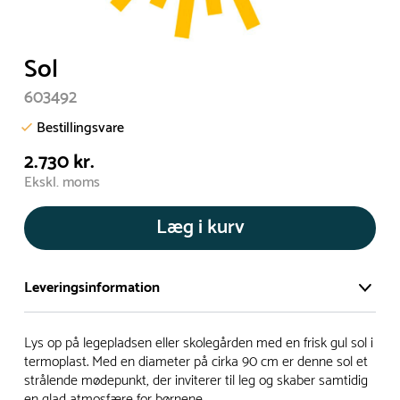
Sol
603492
Bestillingsvare
2.730 kr.
Ekskl. moms
Læg i kurv
Leveringsinformation
Vi har et stort og effektivt lager på ca. 6.000 kvadratmeter
Lys op på legepladsen eller skolegården med en frisk gul sol i
med mere end 5.000 forskellige produkter på hylderne til
termoplast. Med en diameter på cirka 90 cm er denne sol et
strålende mødepunkt, der inviterer til leg og skaber samtidig
omgående levering.
en glad atmosfære for børnene.