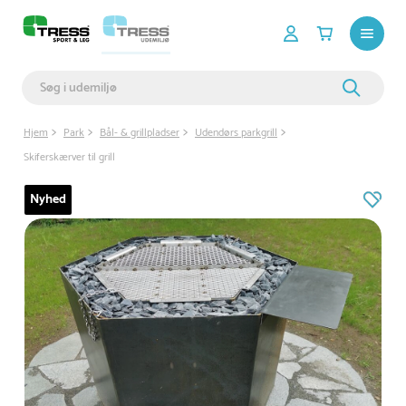
Hjem
Park
Bål- & grillpladser
Udendørs parkgrill
Skiferskærver til grill
Nyhed