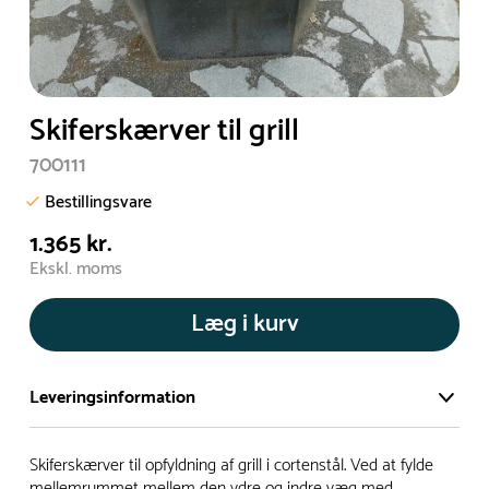
Skiferskærver til grill
700111
Bestillingsvare
1.365 kr.
Ekskl. moms
Læg i kurv
Leveringsinformation
Vi har et stort og effektivt lager på ca. 6.000 kvadratmeter
Skiferskærver til opfyldning af grill i cortenstål. Ved at fylde
med mere end 5.000 forskellige produkter på hylderne til
mellemrummet mellem den ydre og indre væg med