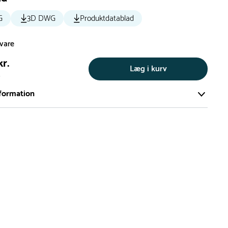
G
3D DWG
Produktdatablad
svare
kr.
Læg i kurv
s
formation
ort og effektivt lager på ca. 6.000 kvadratmeter med mere end
llige produkter på hylderne til omgående levering.
iden på lagervarer er i Danmark normalt 1-3 hverdage
den på specialvarer og bestillingsvarer oplyses ved bestilling
af restordre vil kundeservice kontakte dig via e-mail eller
information om forventet leveringstidspunkt
gepladser produceres på bestilling, hvilket betyder, at de