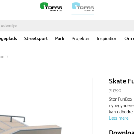
egeplads
Streetsport
Park
Projekter
Inspiration
Om 
on 13
Skate F
711790
Stor FunBox 
nybegyndere 
kan udbedre s
Læs mere
Downlo