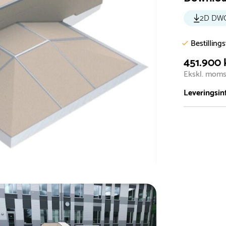
2D DW
Bestilling
451.900 
Ekskl. mom
Leveringsin
Vi har et st
5.000 forske
- Leveringst
- Leveringsti
- I tilfælde 
telefon med 
Alle vores le