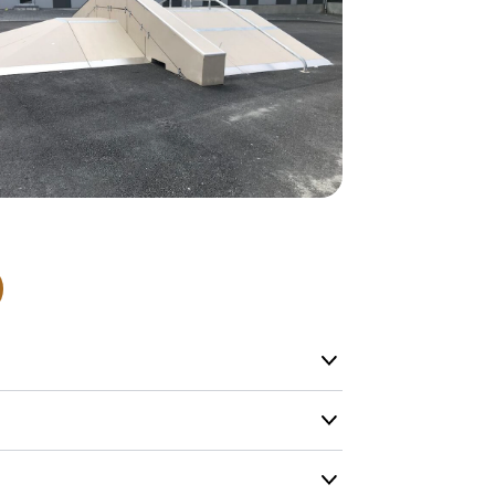
normalt blive
være længer
Hurtig leve
Hos TRESS Ud
Disse produk
os er de udva
Vi producerer
produkt hver
produkter, s
længe på lag
produkt, som
Forventet le
produktet og
udsolgt, hvis