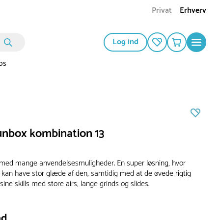
Privat
Erhverv
Log ind
os
unbox kombination 13
med mange anvendelsesmuligheder. En super løsning, hvor
kan have stor glæde af den, samtidig med at de øvede rigtig
ine skills med store airs, lange grinds og slides.
ad