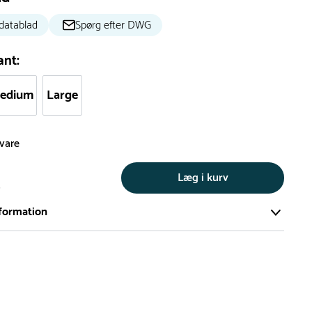
datablad
Spørg efter DWG
ant:
edium
Large
svare
Læg i kurv
s
formation
ort og effektivt lager på ca. 6.000 kvadratmeter med mere end
llige produkter på hylderne til omgående levering.
iden på lagervarer er i Danmark normalt 1-3 hverdage