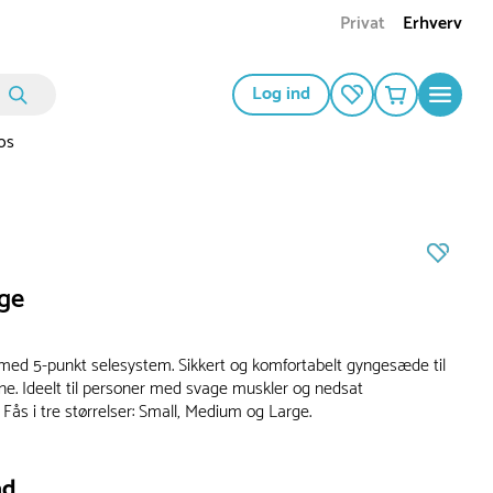
Privat
Erhverv
Log ind
os
ge
d 5-punkt selesystem. Sikkert og komfortabelt gyngesæde til
ne. Ideelt til personer med svage muskler og nedsat
Fås i tre størrelser: Small, Medium og Large.
ad