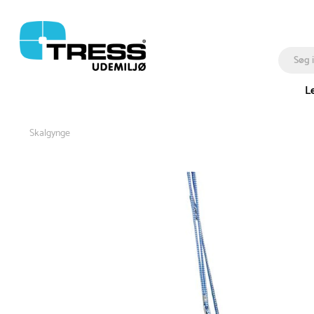
L
Skalgynge