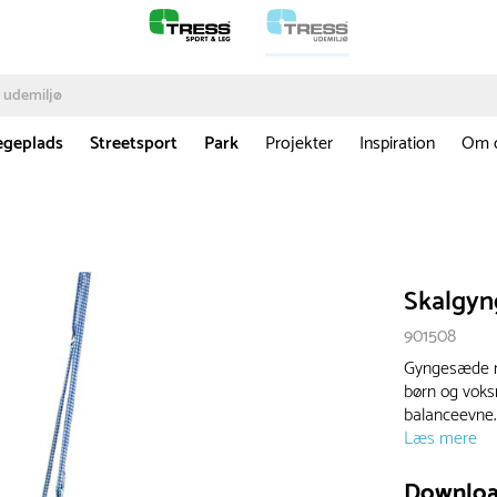
egeplads
Streetsport
Park
Projekter
Inspiration
Om 
Skalgyn
901508
Gyngesæde me
børn og voks
balanceevne. 
Læs mere
Downlo