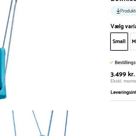
Produkt
Vælg vari
Small
M
Bestilling
3.499 kr.
Ekskl. mom
Leveringsin
Vi har et st
5.000 forske
- Leveringst