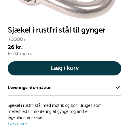
Sjækel i rustfri stål til gynger
700007
26 kr.
Ekskl. moms
Læg i kurv
Leveringsinformation
Vi har et stort og effektivt lager på ca. 6.000 kvadratmeter
Sjækel i rustfri stål med møtrik og bolt. Bruges som
med mere end 5.000 forskellige produkter på hylderne til
mellemled til montering af gynger og andre
legepladsredskaber.
omgående levering.
Læs mere