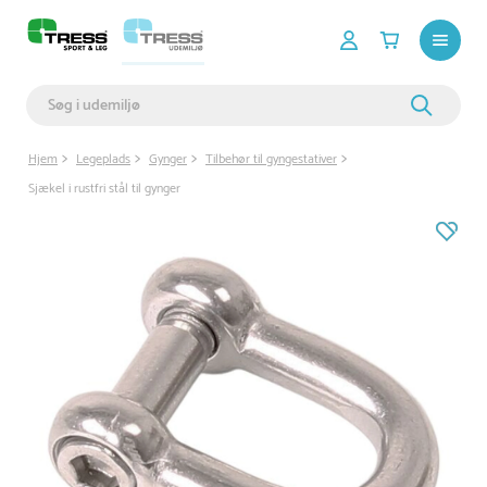
Hjem
Legeplads
Gynger
Tilbehør til gyngestativer
Sjækel i rustfri stål til gynger