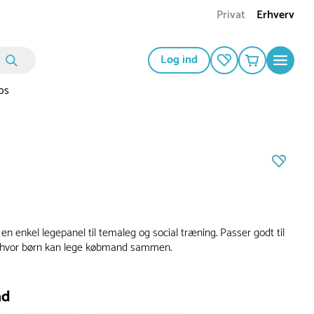
Privat
Erhverv
Log ind
os
en enkel legepanel til temaleg og social træning. Passer godt til
r, hvor børn kan lege købmand sammen.
ad