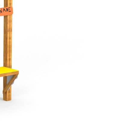
være længer
Hurtig leve
Hos TRESS Ud
Disse produk
os er de udva
Vi producerer
produkt hver
produkter, s
længe på lag
produkt, som
Forventet le
produktet og
udsolgt, hvis
vi kan for at