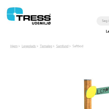
L
Hjem
Legeplads
Temaleg
Samfund
Saftbod