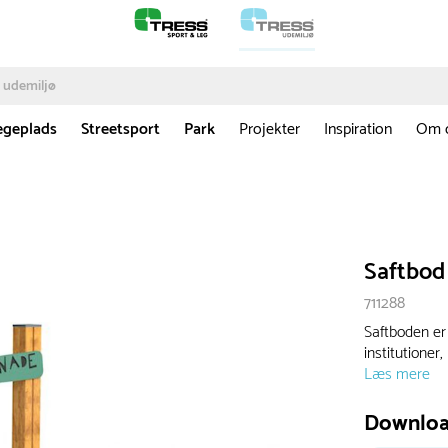
egeplads
Streetsport
Park
Projekter
Inspiration
Om 
Saftbod
711288
Saftboden er 
institutione
Læs mere
Downlo