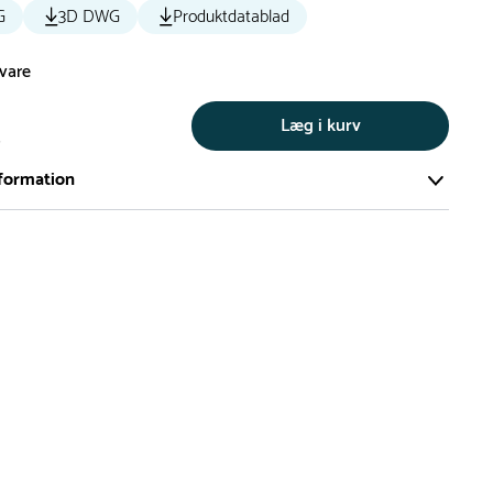
G
3D DWG
Produktdatablad
svare
Læg i kurv
s
formation
ort og effektivt lager på ca. 6.000 kvadratmeter med mere end
llige produkter på hylderne til omgående levering.
iden på lagervarer er i Danmark normalt 1-3 hverdage
den på specialvarer og bestillingsvarer oplyses ved bestilling
af restordre vil kundeservice kontakte dig via e-mail eller
information om forventet leveringstidspunkt
gepladser produceres på bestilling, hvilket betyder, at de
r leveret til kunden i løbet 3-6 uger. Leveringstiden kan dog