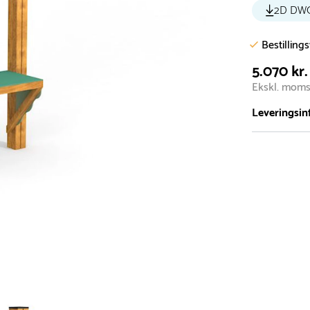
2D DW
Bestilling
5.070 kr.
Ekskl. mom
Leveringsin
Vi har et st
5.000 forske
- Leveringst
- Leveringsti
- I tilfælde 
telefon med 
Alle vores le
normalt blive