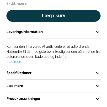
Ekskl. moms
Læg i kurv
Leveringsinformation
Vi har et stort og effektivt lager på ca. 6.000 kvadratmeter
Rumsonden I fra vores Atlantis serie er et udfordrende
med mere end 5.000 forskellige produkter på hylderne til
klatremiljø til de modigste børn. Bestig sonden på en af de tre
udfordrende sider, både ude og inde fra.
omgående levering.
Læs mere
- Leveringstiden på lagervarer er i Danmark normalt 1-3
Specifikationer
hverdage
- Leveringstiden på specialvarer og bestillingsvarer oplyses
Læs mere
ved bestilling
- I tilfælde af restordre vil kundeservice kontakte dig via e-
Produktmærkninger
mail eller telefon med information om forventet
Rumsonden I fra vores Atlantis serie er et