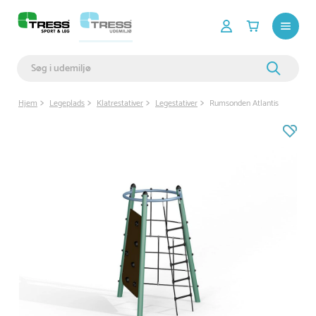
Hjem
Legeplads
Klatrestativer
Legestativer
Rumsonden Atlantis