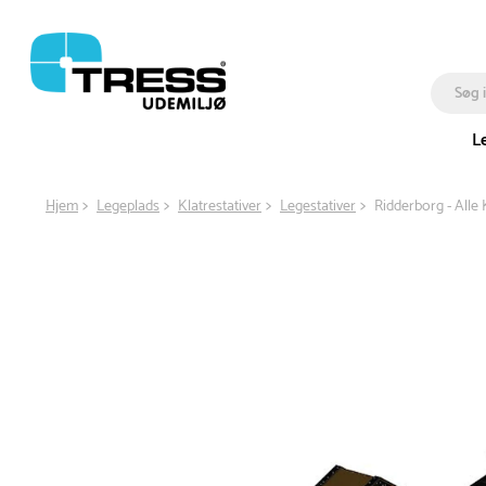
L
Hjem
Legeplads
Klatrestativer
Legestativer
Ridderborg - Alle