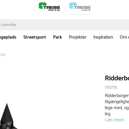
egeplads
Streetsport
Park
Projekter
Inspiration
Om 
 Kan
Ridderbo
710775
Ridderborgen 
tilgængelighe
lege med, og
leg.
Læs mere