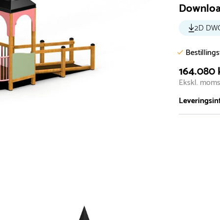
Downlo
2D DW
Bestilling
164.080 
Ekskl. mom
Leveringsin
Vi har et st
5.000 forske
- Leveringst
- Leveringsti
- I tilfælde 
telefon med 