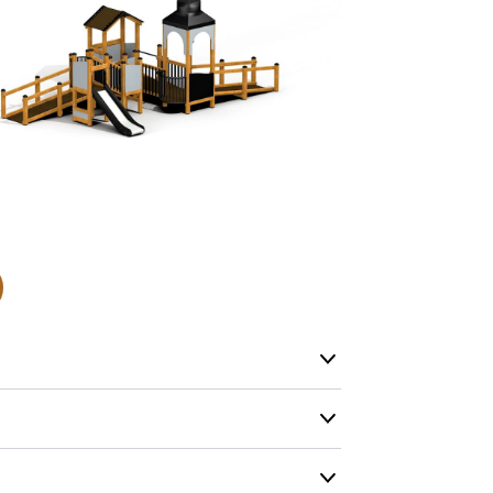
Alle vores le
normalt blive
være længer
Hurtig leve
Hos TRESS Ud
Disse produk
os er de udva
Vi producerer
produkt hver
produkter, s
længe på lag
produkt, som
Forventet le
produktet og