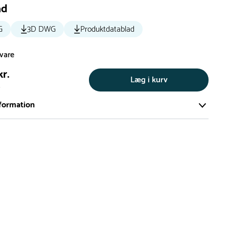
ad
G
3D DWG
Produktdatablad
svare
kr.
Læg i kurv
s
formation
ort og effektivt lager på ca. 6.000 kvadratmeter med mere end
llige produkter på hylderne til omgående levering.
iden på lagervarer er i Danmark normalt 1-3 hverdage
den på specialvarer og bestillingsvarer oplyses ved bestilling
af restordre vil kundeservice kontakte dig via e-mail eller
information om forventet leveringstidspunkt